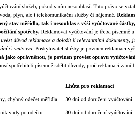
účtování služeb, pokud s ním nesouhlasí. Toto právo se vzta
 voda, plyn, ale i telekomunikační služby či nájemné.
Reklam
ný stav měřidla, tak i nesouhlas s výší vyúčtované částky
očítání spotřeby.
Reklamovat vyúčtování je třeba písemně a
 uvést důvod reklamace a doložit ji relevantními dokumenty, j
vání či smlouva.
Poskytovatel služby je povinen reklamaci vyř
á jako oprávněnou, je povinen provést opravu vyúčtování
í spotřebiteli písemně sdělit důvody, proč reklamaci zamítl
Lhůta pro reklamaci
hy, chybný odečet měřidla
30 dní od doručení vyúčtování
únik vody po odečtu
30 dní od doručení vyúčtování