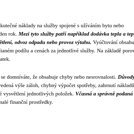
skutečné náklady na služby spojené s užíváním bytu nebo
eden rok.
Mezi tyto služby patří například dodávka tepla a tep
větlení, odvoz odpadu nebo provoz výtahu.
Vyúčtování obsahu
taném podílu a cenách za jednotlivé služby. Na základě poro
atek.
 se domníváte, že obsahuje chyby nebo nesrovnalosti.
Důvody
vedená výše záloh, chybný výpočet spotřeby, zahrnutí nákladů
é vysvětlení jednotlivých položek.
Včasná a správně podaná
alé finanční prostředky.