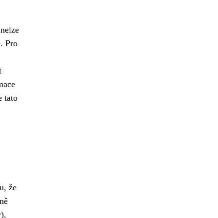
 nelze
. Pro
t
amace
 tato
u, že
dně
),