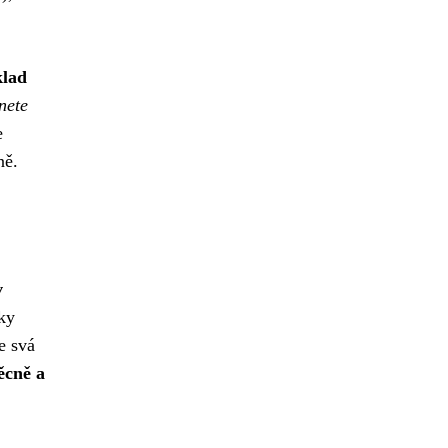
klad
nete
e
ně.
v
žky
e svá
ěcně a