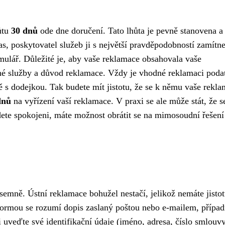
ůtu
30 dnů
ode dne doručení. Tato lhůta je pevně stanovena a
as, poskytovatel služeb ji s největší pravděpodobností zamítne
mulář. Důležité je, aby vaše reklamace obsahovala vaše
ané služby a důvod reklamace. Vždy je vhodné reklamaci poda
ě s dodejkou. Tak budete mít jistotu, že se k němu vaše rekl
dnů
na vyřízení vaší reklamace. V praxi se ale může stát, že se
ete spokojeni, máte možnost obrátit se na mimosoudní řešení
emně. Ústní reklamace bohužel nestačí, jelikož nemáte jistot
ormou se rozumí dopis zaslaný poštou nebo e-mailem, přípa
 uveďte své identifikační údaje (jméno, adresa, číslo smlouvy