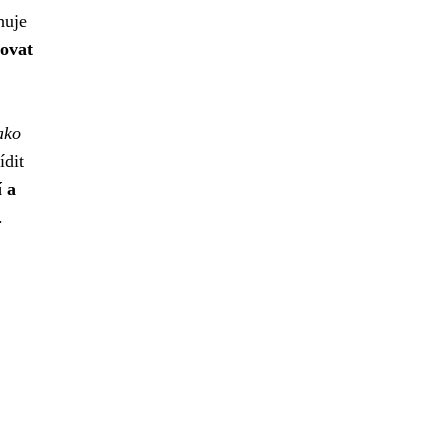
huje
ovat
,
ako
ídit
 a
.