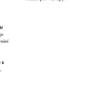
lé
je
vnání
 k
,