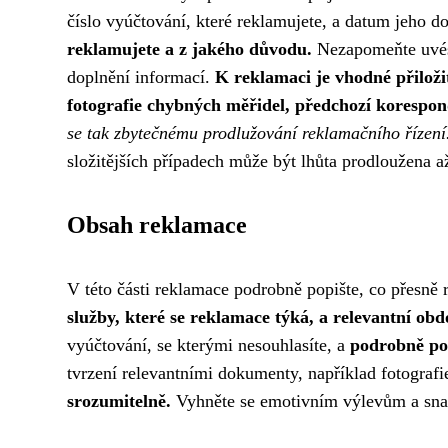
číslo vyúčtování, které reklamujete, a datum jeho d
reklamujete a z jakého důvodu.
Nezapomeňte uvést 
doplnění informací.
K reklamaci je vhodné přiloži
fotografie chybných měřidel, předchozí korespon
se tak zbytečnému prodlužování reklamačního řízení
složitějších případech může být lhůta prodloužena 
Obsah reklamace
V této části reklamace podrobně popište, co přesně
služby, které se reklamace týká, a relevantní obd
vyúčtování, se kterými nesouhlasíte, a
podrobně po
tvrzení relevantními dokumenty, například fotograf
srozumitelně.
Vyhněte se emotivním výlevům a snažt