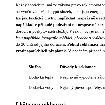
Každý spotřebitel má ze zákona právo reklamovat vy
na vyúčtování všech typů služeb, jako jsou energie,
lze jak faktické chyby, například nesprávně uvede
například v případě podezření na nesprávné rozp
doručit ji poskytovateli služby.
V reklamaci je nutné
jsou například fotografie měřidel, předchozí vyúčto
do 30 dnů od jejího doručení.
Pokud reklamaci uzn
vrátit spotřebiteli přeplatek.
V opačném případě mus
Služba
Důvody k reklamaci
Dodávka tepla
Nesprávně vypočtené zálo
Dodávka vody
Nejasný původ spotřeby, 
Lhůta pro reklamaci