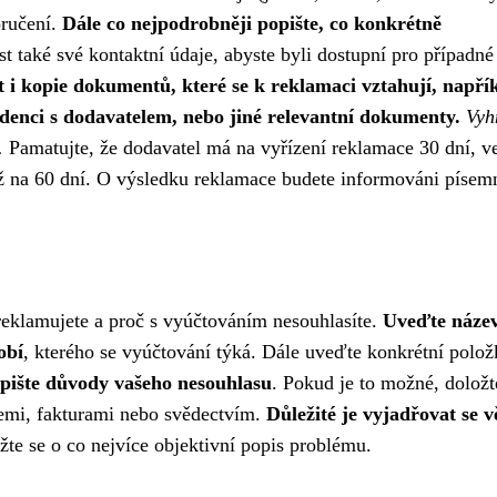
oručení.
Dále co nejpodrobněji popište, co konkrétně
také své kontaktní údaje, abyste byli dostupní pro případné
t i kopie dokumentů, které se k reklamaci vztahují, napří
denci s dodavatelem, nebo jiné relevantní dokumenty.
Vyh
.
Pamatujte, že dodavatel má na vyřízení reklamace 30 dní, v
až na 60 dní. O výsledku reklamace budete informováni písem
 reklamujete a proč s vyúčtováním nesouhlasíte.
Uveďte náze
obí
, kterého se vyúčtování týká. Dále uveďte konkrétní polo
pište důvody vašeho nesouhlasu
. Pokud je to možné, doložt
iemi, fakturami nebo svědectvím.
Důležité je vyjadřovat se v
e se o co nejvíce objektivní popis problému.