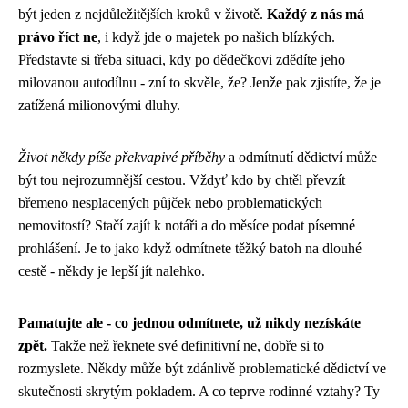
být jeden z nejdůležitějších kroků v životě.
Každý z nás má
právo říct ne
, i když jde o majetek po našich blízkých.
Představte si třeba situaci, kdy po dědečkovi zdědíte jeho
milovanou autodílnu - zní to skvěle, že? Jenže pak zjistíte, že je
zatížená milionovými dluhy.
Život někdy píše překvapivé příběhy
a odmítnutí dědictví může
být tou nejrozumnější cestou. Vždyť kdo by chtěl převzít
břemeno nesplacených půjček nebo problematických
nemovitostí? Stačí zajít k notáři a do měsíce podat písemné
prohlášení. Je to jako když odmítnete těžký batoh na dlouhé
cestě - někdy je lepší jít nalehko.
Pamatujte ale - co jednou odmítnete, už nikdy nezískáte
zpět.
Takže než řeknete své definitivní ne, dobře si to
rozmyslete. Někdy může být zdánlivě problematické dědictví ve
skutečnosti skrytým pokladem. A co teprve rodinné vztahy? Ty