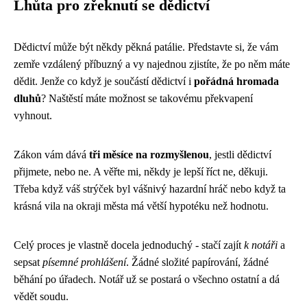
Lhůta pro zřeknutí se dědictví
Dědictví může být někdy pěkná patálie. Představte si, že vám
zemře vzdálený příbuzný a vy najednou zjistíte, že po něm máte
dědit. Jenže co když je součástí dědictví i
pořádná hromada
dluhů
? Naštěstí máte možnost se takovému překvapení
vyhnout.
Zákon vám dává
tři měsíce na rozmyšlenou
, jestli dědictví
přijmete, nebo ne. A věřte mi, někdy je lepší říct ne, děkuji.
Třeba když váš strýček byl vášnivý hazardní hráč nebo když ta
krásná vila na okraji města má větší hypotéku než hodnotu.
Celý proces je vlastně docela jednoduchý - stačí zajít
k notáři
a
sepsat
písemné prohlášení
. Žádné složité papírování, žádné
běhání po úřadech. Notář už se postará o všechno ostatní a dá
vědět soudu.