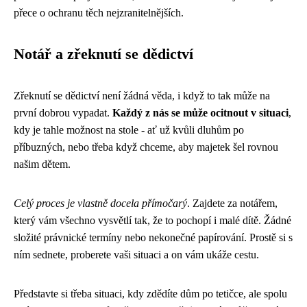
přece o ochranu těch nejzranitelnějších.
Notář a zřeknutí se dědictví
Zřeknutí se dědictví není žádná věda, i když to tak může na
první dobrou vypadat.
Každý z nás se může ocitnout v situaci
,
kdy je tahle možnost na stole - ať už kvůli dluhům po
příbuzných, nebo třeba když chceme, aby majetek šel rovnou
našim dětem.
Celý proces je vlastně docela přímočarý
. Zajdete za notářem,
který vám všechno vysvětlí tak, že to pochopí i malé dítě. Žádné
složité právnické termíny nebo nekonečné papírování. Prostě si s
ním sednete, proberete vaši situaci a on vám ukáže cestu.
Představte si třeba situaci, kdy zdědíte dům po tetičce, ale spolu