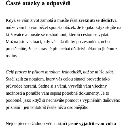
Časté otázky a odpovědi
Když se vám život zamotá a musíte řešit
zřeknutí se dědictví
,
může vám hlavou běžet spousta otázek. Je to jako když stojíte na
křižovatce a musíte se rozhodnout, kterou cestou se vydat.
Možná jste v situaci, kdy vás tíží dluhy po zesnulém, nebo
prostě cítíte, že je správné přenechat dědictví někomu jinému z
rodiny.
Celý proces je přitom mnohem jednodušší, než se může zdát
.
Stačí zajít za notářem, který vás celou situací provede jako
průvodce horami. Sedne si s vámi, vysvětlí vám všechny
možnosti a pomůže vám sepsat potřebné dokumenty. Je to
podobné, jako když si necháváte pomoct s vyplněním daňového
přiznání - jen tentokrát řešíte něco osobnějšího.
Nejde přece o žádnou vědu -
stačí jasně vyjádřit svou vůli a