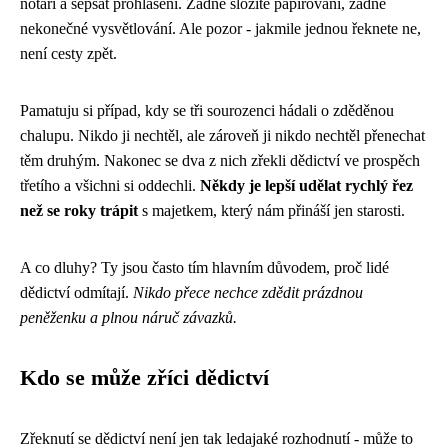
notáři a sepsat prohlášení. Žádné složité papírování, žádné
nekonečné vysvětlování. Ale pozor - jakmile jednou řeknete ne,
není cesty zpět.
Pamatuju si případ, kdy se tři sourozenci hádali o zděděnou
chalupu. Nikdo ji nechtěl, ale zároveň ji nikdo nechtěl přenechat
těm druhým. Nakonec se dva z nich zřekli dědictví ve prospěch
třetího a všichni si oddechli.
Někdy je lepší udělat rychlý řez
než se roky trápit
s majetkem, který nám přináší jen starosti.
A co dluhy? Ty jsou často tím hlavním důvodem, proč lidé
dědictví odmítají.
Nikdo přece nechce zdědit prázdnou
peněženku a plnou náruč závazků.
Kdo se může zříci dědictví
Zřeknutí se dědictví není jen tak ledajaké rozhodnutí - může to