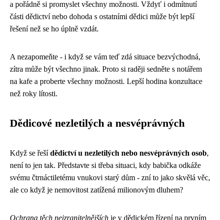
a pořádně si promyslet všechny možnosti. Vždyť i odmítnutí
části dědictví nebo dohoda s ostatními dědici může být lepší
řešení než se ho úplně vzdát.
A nezapomeňte - i když se vám teď zdá situace bezvýchodná,
zítra může být všechno jinak. Proto si raději sedněte s notářem
na kafe a proberte všechny možnosti. Lepší hodina konzultace
než roky lítosti.
Dědicové nezletilých a nesvéprávných
Když se řeší
dědictví u nezletilých nebo nesvéprávných osob
,
není to jen tak. Představte si třeba situaci, kdy babička odkáže
svému čtrnáctiletému vnukovi starý dům - zní to jako skvělá věc,
ale co když je nemovitost zatížená milionovým dluhem?
Ochrana těch nejzranitelnějších
je v dědickém řízení na prvním