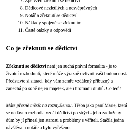
Zpětvzetí zřeknutí se dědictví
Dědicové nezletilých a nesvéprávných
Notář a zřeknutí se dědictví
Náklady spojené se zřeknutím
Časté otázky a odpovědi
Co je zřeknutí se dědictví
Zřeknutí se dědictví
není jen suchá právní formalita - je to
životní rozhodnutí, které může výrazně ovlivnit vaši budoucnost.
Představte si situaci, kdy vám zemře vzdálený příbuzný a
zanechá po sobě nejen majetek, ale i hromadu dluhů. Co teď?
Máte přesně měsíc na rozmyšlenou
. Třeba jako paní Marie, která
se nedávno rozhodla vzdát dědictví po strýci - jeho zadlužený
dům by jí přinesl jen starosti a problémy s věřiteli. Stačila jedna
návštěva u notáře a bylo vyřešeno.