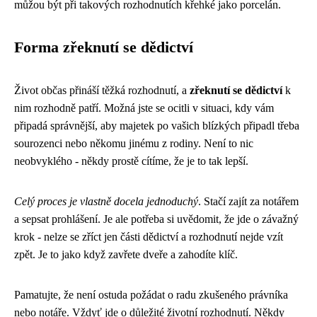
můžou být při takových rozhodnutích křehké jako porcelán.
Forma zřeknutí se dědictví
Život občas přináší těžká rozhodnutí, a
zřeknutí se dědictví
k
nim rozhodně patří. Možná jste se ocitli v situaci, kdy vám
připadá správnější, aby majetek po vašich blízkých připadl třeba
sourozenci nebo někomu jinému z rodiny. Není to nic
neobvyklého - někdy prostě cítíme, že je to tak lepší.
Celý proces je vlastně docela jednoduchý
. Stačí zajít za notářem
a sepsat prohlášení. Je ale potřeba si uvědomit, že jde o závažný
krok - nelze se zříct jen části dědictví a rozhodnutí nejde vzít
zpět. Je to jako když zavřete dveře a zahodíte klíč.
Pamatujte, že není ostuda požádat o radu zkušeného právníka
nebo notáře. Vždyť jde o důležité životní rozhodnutí. Někdy