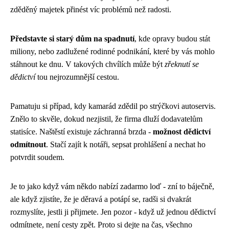
zděděný majetek přinést víc problémů než radosti.
Představte si starý dům na spadnutí
, kde opravy budou stát
miliony, nebo zadlužené rodinné podnikání, které by vás mohlo
stáhnout ke dnu. V takových chvílích může být
zřeknutí se
dědictví
tou nejrozumnější cestou.
Pamatuju si případ, kdy kamarád zdědil po strýčkovi autoservis.
Znělo to skvěle, dokud nezjistil, že firma dluží dodavatelům
statisíce. Naštěstí existuje záchranná brzda -
možnost dědictví
odmítnout
. Stačí zajít k notáři, sepsat prohlášení a nechat ho
potvrdit soudem.
Je to jako když vám někdo nabízí zadarmo loď - zní to báječně,
ale když zjistíte, že je děravá a potápí se, radši si dvakrát
rozmyslíte, jestli ji přijmete. Jen pozor - když už jednou dědictví
odmítnete, není cesty zpět. Proto si dejte na čas, všechno