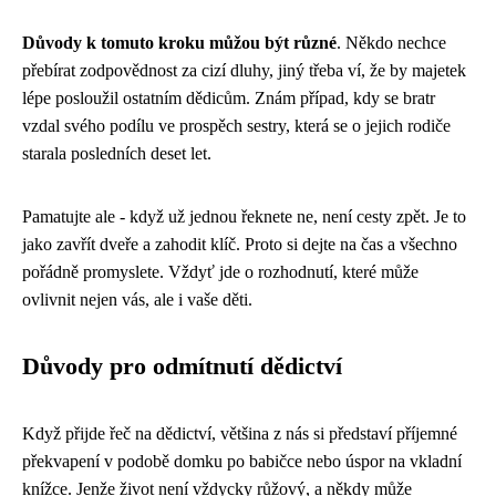
Důvody k tomuto kroku můžou být různé
. Někdo nechce
přebírat zodpovědnost za cizí dluhy, jiný třeba ví, že by majetek
lépe posloužil ostatním dědicům. Znám případ, kdy se bratr
vzdal svého podílu ve prospěch sestry, která se o jejich rodiče
starala posledních deset let.
Pamatujte ale - když už jednou řeknete ne, není cesty zpět. Je to
jako zavřít dveře a zahodit klíč. Proto si dejte na čas a všechno
pořádně promyslete. Vždyť jde o rozhodnutí, které může
ovlivnit nejen vás, ale i vaše děti.
Důvody pro odmítnutí dědictví
Když přijde řeč na dědictví, většina z nás si představí příjemné
překvapení v podobě domku po babičce nebo úspor na vkladní
knížce. Jenže život není vždycky růžový, a někdy může