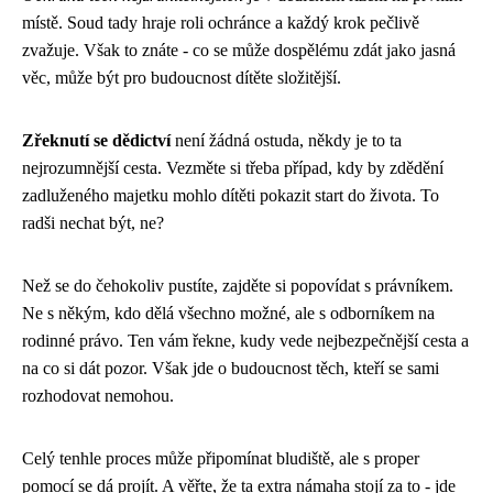
místě. Soud tady hraje roli ochránce a každý krok pečlivě
zvažuje. Však to znáte - co se může dospělému zdát jako jasná
věc, může být pro budoucnost dítěte složitější.
Zřeknutí se dědictví
není žádná ostuda, někdy je to ta
nejrozumnější cesta. Vezměte si třeba případ, kdy by zdědění
zadluženého majetku mohlo dítěti pokazit start do života. To
radši nechat být, ne?
Než se do čehokoliv pustíte, zajděte si popovídat s právníkem.
Ne s někým, kdo dělá všechno možné, ale s odborníkem na
rodinné právo. Ten vám řekne, kudy vede nejbezpečnější cesta a
na co si dát pozor. Však jde o budoucnost těch, kteří se sami
rozhodovat nemohou.
Celý tenhle proces může připomínat bludiště, ale s proper
pomocí se dá projít. A věřte, že ta extra námaha stojí za to - jde