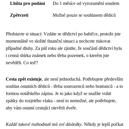
Lhůta pro podání
Do 1 měsíce od vyrozumění soudem
Zpětvzetí
Možné pouze se souhlasem dědiců
Představte si situaci: Vzdáte se dědictví po babičce, protože jste
momentálně ve složité finanční situaci a nechcete riskovat
případné dluhy. Za půl roku ale zjistíte, že součástí dědictví byla
i cenná sbírka známek nebo třeba pozemek, o kterém jste
nevěděli. Co teď?
Cesta zpět existuje
, ale není jednoduchá. Potřebujete především
souhlas ostatních dědiců - třeba sourozenců nebo bratranců - a to
formou notářského zápisu. Je to jako když se snažíte vrátit
zpátky do rozjetého vlaku - není to nemožné, ale potřebujete,
aby vám ostatní cestující otevřeli dveře.
Každé takové rozhodnutí má své důsledky
. Někdy je lepší počkat