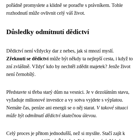
pořádně promyslete a klidně se poraďte s právníkem. Tohle
rozhodnutí může ovlivnit celý váš život.
Důsledky odmítnutí dědictví
Dědictví není vždycky dar z nebes, jak si mnozí myslí.
Zřeknutí se dědictví
může být někdy ta nejlepší cesta, i když to
zní zvláštně. Vždyť kdo by nechtěl zdědit majetek? Jenže život
není černobílý.
Představte si třeba starý dům na vesnici. Je v dezolátním stavu,
vyžaduje milionové investice a vy sotva vyjdete s výplatou.
Nemáte čas, peníze ani energii se o něj starat.
V takové situaci
může být odmítnutí dědictví skutečnou úlevou.
Celý proces je přitom jednodušší, než si myslíte. Stačí zajít k