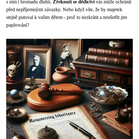
s ním i hromadu dluhů.
Zřeknutí se dědictví
vás může ochránit
před nepříjemnými závazky. Nebo když víte, že by majetek
stejně putoval k vašim dětem - proč to nezkrátit a neušetřit jim
papírování?