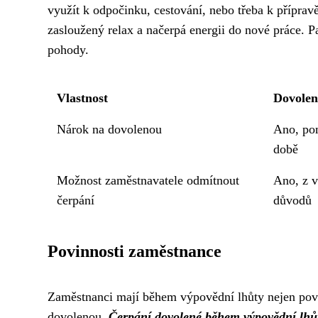
využít k odpočinku, cestování, nebo třeba k přípra
zasloužený relax a načerpá energii do nové práce. P
pohody.
Vlastnost
Dovolen
Nárok na dovolenou
Ano, po
době
Možnost zaměstnavatele odmítnout
Ano, z 
čerpání
důvodů
Povinnosti zaměstnance
Zaměstnanci mají během výpovědní lhůty nejen povinn
dovolenou.
Čerpání dovolené během výpovědní lhů