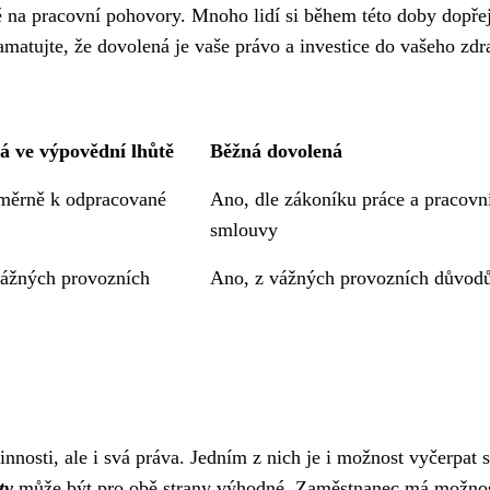
vě na pracovní pohovory. Mnoho lidí si během této doby dopře
amatujte, že dovolená je vaše právo a investice do vašeho zdr
á ve výpovědní lhůtě
Běžná dovolená
měrně k odpracované
Ano, dle zákoníku práce a pracovn
smlouvy
vážných provozních
Ano, z vážných provozních důvod
osti, ale i svá práva. Jedním z nich je i možnost vyčerpat s
ty
může být pro obě strany výhodné. Zaměstnanec má možnos