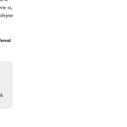
te si,
přejete
hovat
ák