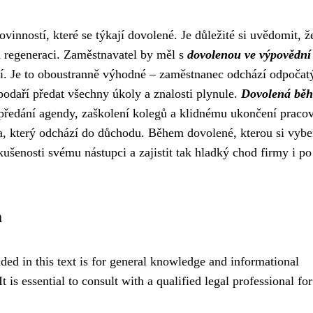
ností, které se týkají dovolené. Je důležité si uvědomit, že
 regeneraci. Zaměstnavatel by měl s
dovolenou ve výpovědní
ní. Je to oboustranně výhodné – zaměstnanec odchází odpočatý
podaří předat všechny úkoly a znalosti plynule.
Dovolená bě
 předání agendy, zaškolení kolegů a klidnému ukončení praco
a, který odchází do důchodu. Během dovolené, kterou si vybe
ušenosti svému nástupci a zajistit tak hladký chod firmy i p
m
ded in this text is for general knowledge and informational
t is essential to consult with a qualified legal professional fo