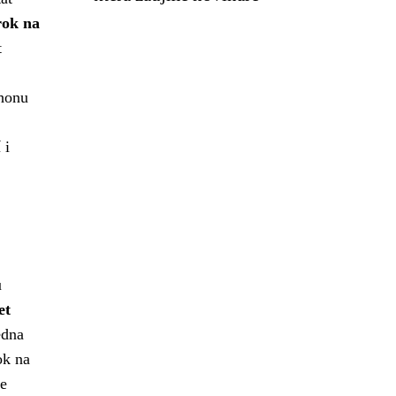
rok na
t
shonu
 i
u
et
edna
ok na
e