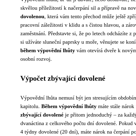
skvělou příležitostí k načerpání sil a přípravě na n
dovolenou
, která vám tento přechod může ještě zpř
pracovní záležitosti v klidu a s čistou hlavou, a z
zaměstnání. Představte si, že po letech odcházíte z
si užíváte sluneční paprsky u moře, věnujete se kon
během výpovědní lhůty
vám otevírá dveře k novým 
osobní rozvoj.
Výpočet zbývající dovolené
Výpovědní lhůta nemusí být jen stresujícím obdobím, 
kapitolu.
Během výpovědní lhůty
máte stále nárok 
zbývající dovolené
je přitom jednoduchý – za každ
dvanáctina z celkového počtu dní dovolené. Pokud 
4 týdny dovolené (20 dní), máte nárok na čerpání po