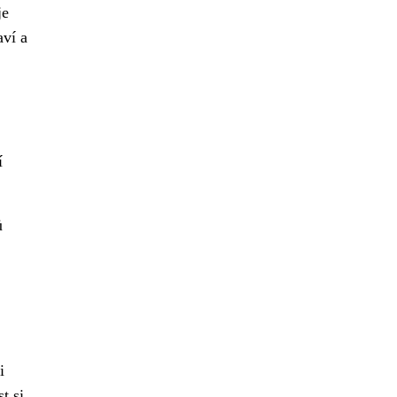
je
aví a
í
ů
i
t si