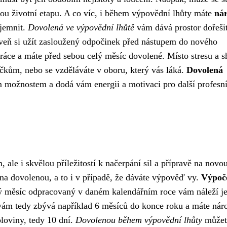
ovou životní etapu. A co víc, i během výpovědní lhůty máte
ná
íjemnit.
Dovolená ve výpovědní lhůtě
vám dává prostor dořeši
ároveň si užít zasloužený odpočinek před nástupem do nového
 práce a máte před sebou celý měsíc dovolené. Místo stresu a 
íčkům, nebo se vzděláváte v oboru, který vás láká.
Dovolená
možnostem a dodá vám energii a motivaci pro další profesní
ale i skvělou příležitostí k načerpání sil a přípravě na novo
na dovolenou, a to i v případě, že dáváte výpověď vy.
Výpoč
ý měsíc odpracovaný v daném kalendářním roce vám náleží j
vám tedy zbývá například 6 měsíců do konce roku a máte nár
loviny, tedy 10 dní.
Dovolenou během výpovědní lhůty
můžet