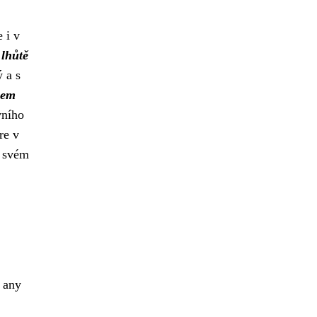
 i v
 lhůtě
 a s
hem
vního
re v
o svém
r any