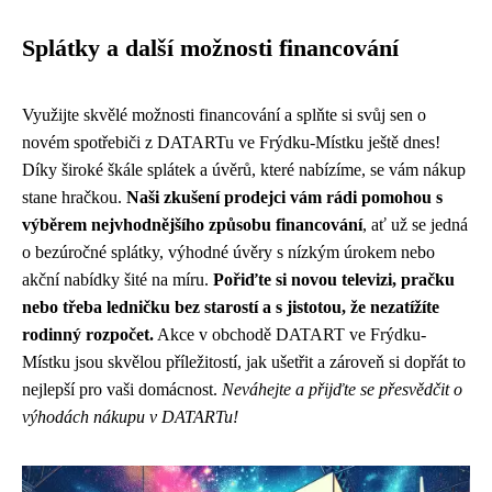
Splátky a další možnosti financování
Využijte skvělé možnosti financování a splňte si svůj sen o
novém spotřebiči z DATARTu ve Frýdku-Místku ještě dnes!
Díky široké škále splátek a úvěrů, které nabízíme, se vám nákup
stane hračkou.
Naši zkušení prodejci vám rádi pomohou s
výběrem nejvhodnějšího způsobu financování
, ať už se jedná
o bezúročné splátky, výhodné úvěry s nízkým úrokem nebo
akční nabídky šité na míru.
Pořiďte si novou televizi, pračku
nebo třeba ledničku bez starostí a s jistotou, že nezatížíte
rodinný rozpočet.
Akce v obchodě DATART ve Frýdku-
Místku jsou skvělou příležitostí, jak ušetřit a zároveň si dopřát to
nejlepší pro vaši domácnost.
Neváhejte a přijďte se přesvědčit o
výhodách nákupu v DATARTu!