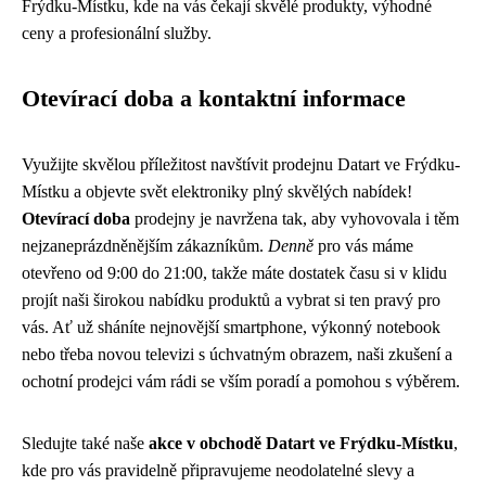
Frýdku-Místku, kde na vás čekají skvělé produkty, výhodné
ceny a profesionální služby.
Otevírací doba a kontaktní informace
Využijte skvělou příležitost navštívit prodejnu Datart ve Frýdku-
Místku a objevte svět elektroniky plný skvělých nabídek!
Otevírací doba
prodejny je navržena tak, aby vyhovovala i těm
nejzaneprázdněnějším zákazníkům.
Denně
pro vás máme
otevřeno od 9:00 do 21:00, takže máte dostatek času si v klidu
projít naši širokou nabídku produktů a vybrat si ten pravý pro
vás. Ať už sháníte nejnovější smartphone, výkonný notebook
nebo třeba novou televizi s úchvatným obrazem, naši zkušení a
ochotní prodejci vám rádi se vším poradí a pomohou s výběrem.
Sledujte také naše
akce v obchodě Datart ve Frýdku-Místku
,
kde pro vás pravidelně připravujeme neodolatelné slevy a