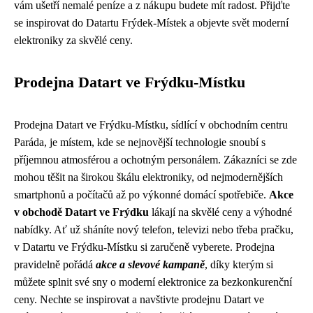
vám ušetří nemalé peníze a z nákupu budete mít radost. Přijďte
se inspirovat do Datartu Frýdek-Místek a objevte svět moderní
elektroniky za skvělé ceny.
Prodejna Datart ve Frýdku-Místku
Prodejna Datart ve Frýdku-Místku, sídlící v obchodním centru
Paráda, je místem, kde se nejnovější technologie snoubí s
příjemnou atmosférou a ochotným personálem. Zákazníci se zde
mohou těšit na širokou škálu elektroniky, od nejmodernějších
smartphonů a počítačů až po výkonné domácí spotřebiče.
Akce
v obchodě Datart ve Frýdku
lákají na skvělé ceny a výhodné
nabídky. Ať už sháníte nový telefon, televizi nebo třeba pračku,
v Datartu ve Frýdku-Místku si zaručeně vyberete. Prodejna
pravidelně pořádá
akce a slevové kampaně
, díky kterým si
můžete splnit své sny o moderní elektronice za bezkonkurenční
ceny. Nechte se inspirovat a navštivte prodejnu Datart ve