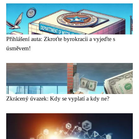
Přihlášení auta: Zkroťte byrokracii a vyjeďte s
úsměvem!
Zkrácený úvazek: Kdy se vyplatí a kdy ne?