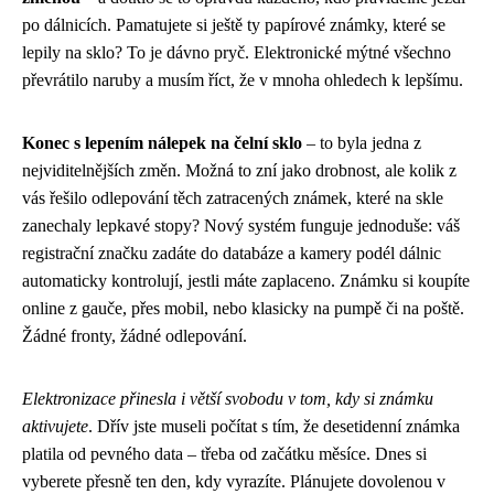
po dálnicích. Pamatujete si ještě ty papírové známky, které se
lepily na sklo? To je dávno pryč. Elektronické mýtné všechno
převrátilo naruby a musím říct, že v mnoha ohledech k lepšímu.
Konec s lepením nálepek na čelní sklo
– to byla jedna z
nejviditelnějších změn. Možná to zní jako drobnost, ale kolik z
vás řešilo odlepování těch zatracených známek, které na skle
zanechaly lepkavé stopy? Nový systém funguje jednoduše: váš
registrační značku zadáte do databáze a kamery podél dálnic
automaticky kontrolují, jestli máte zaplaceno. Známku si koupíte
online z gauče, přes mobil, nebo klasicky na pumpě či na poště.
Žádné fronty, žádné odlepování.
Elektronizace přinesla i větší svobodu v tom, kdy si známku
aktivujete
. Dřív jste museli počítat s tím, že desetidenní známka
platila od pevného data – třeba od začátku měsíce. Dnes si
vyberete přesně ten den, kdy vyrazíte. Plánujete dovolenou v