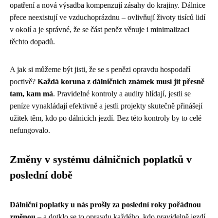
opatření a nová výsadba kompenzují zásahy do krajiny. Dálnice
přece neexistují ve vzduchoprázdnu – ovlivňují životy tisíců lidí
v okolí a je správné, že se část peněz věnuje i minimalizaci
těchto dopadů.
A jak si můžeme být jisti, že se s penězi opravdu hospodaří
poctivě?
Každá koruna z dálničních známek musí jít přesně
tam, kam má
. Pravidelné kontroly a audity hlídají, jestli se
peníze vynakládají efektivně a jestli projekty skutečně přinášejí
užitek těm, kdo po dálnicích jezdí. Bez této kontroly by to celé
nefungovalo.
Změny v systému dálničních poplatků v
poslední době
Dálniční poplatky u nás prošly za poslední roky pořádnou
změnou
– a dotklo se to opravdu každého, kdo pravidelně jezdí