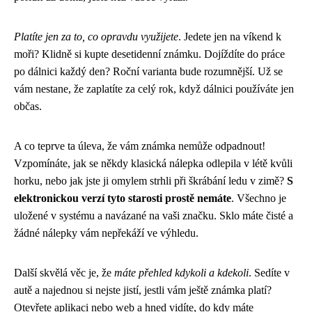
Platíte jen za to, co opravdu využijete
. Jedete jen na víkend k
moři? Klidně si kupte desetidenní známku. Dojíždíte do práce
po dálnici každý den? Roční varianta bude rozumnější. Už se
vám nestane, že zaplatíte za celý rok, když dálnici používáte jen
občas.
A co teprve ta úleva, že vám známka nemůže odpadnout!
Vzpomínáte, jak se někdy klasická nálepka odlepila v létě kvůli
horku, nebo jak jste ji omylem strhli při škrábání ledu v zimě?
S
elektronickou verzí tyto starosti prostě nemáte
. Všechno je
uložené v systému a navázané na vaši značku. Sklo máte čisté a
žádné nálepky vám nepřekáží ve výhledu.
Další skvělá věc je, že
máte přehled kdykoli a kdekoli
. Sedíte v
autě a najednou si nejste jistí, jestli vám ještě známka platí?
Otevřete aplikaci nebo web a hned vidíte, do kdy máte