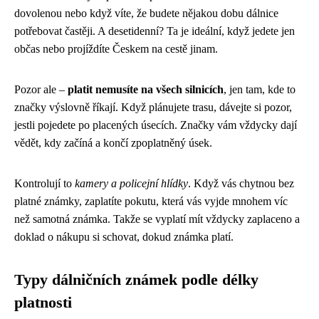
dovolenou nebo když víte, že budete nějakou dobu dálnice
potřebovat častěji. A desetidenní? Ta je ideální, když jedete jen
občas nebo projíždíte Českem na cestě jinam.
Pozor ale –
platit nemusíte na všech silnicích
, jen tam, kde to
značky výslovně říkají. Když plánujete trasu, dávejte si pozor,
jestli pojedete po placených úsecích. Značky vám vždycky dají
vědět, kdy začíná a končí zpoplatněný úsek.
Kontrolují to
kamery a policejní hlídky
. Když vás chytnou bez
platné známky, zaplatíte pokutu, která vás vyjde mnohem víc
než samotná známka. Takže se vyplatí mít vždycky zaplaceno a
doklad o nákupu si schovat, dokud známka platí.
Typy dálničních známek podle délky
platnosti