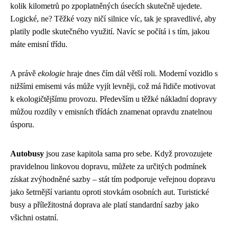
kolik kilometrů po zpoplatněných úsecích skutečně ujedete.
Logické, ne? Těžké vozy ničí silnice víc, tak je spravedlivé, aby
platily podle skutečného využití. Navíc se počítá i s tím, jakou
máte emisní třídu.
A právě
ekologie
hraje dnes čím dál větší roli. Moderní vozidlo s
nižšími emisemi vás může vyjít levněji, což má řidiče motivovat
k ekologičtějšímu provozu. Především u těžké nákladní dopravy
můžou rozdíly v emisních třídách znamenat opravdu znatelnou
úsporu.
Autobusy
jsou zase kapitola sama pro sebe. Když provozujete
pravidelnou linkovou dopravu, můžete za určitých podmínek
získat zvýhodněné sazby – stát tím podporuje veřejnou dopravu
jako šetrnější variantu oproti stovkám osobních aut. Turistické
busy a příležitostná doprava ale platí standardní sazby jako
všichni ostatní.