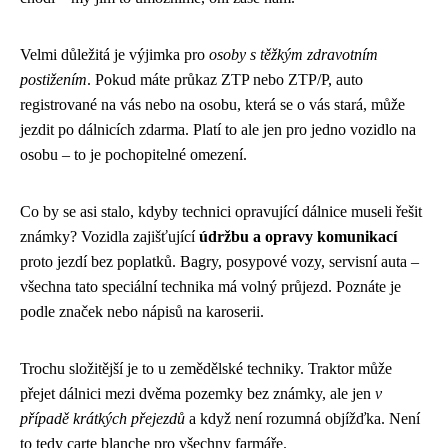
Velmi důležitá je výjimka pro
osoby s těžkým zdravotním
postižením
. Pokud máte průkaz ZTP nebo ZTP/P, auto
registrované na vás nebo na osobu, která se o vás stará, může
jezdit po dálnicích zdarma. Platí to ale jen pro jedno vozidlo na
osobu – to je pochopitelné omezení.
Co by se asi stalo, kdyby technici opravující dálnice museli řešit
známky? Vozidla zajišťující
údržbu a opravy komunikací
proto jezdí bez poplatků. Bagry, posypové vozy, servisní auta –
všechna tato speciální technika má volný průjezd. Poznáte je
podle značek nebo nápisů na karoserii.
Trochu složitější je to u zemědělské techniky. Traktor může
přejet dálnici mezi dvěma pozemky bez známky, ale jen
v
případě krátkých přejezdů
a když není rozumná objížďka. Není
to tedy carte blanche pro všechny farmáře.