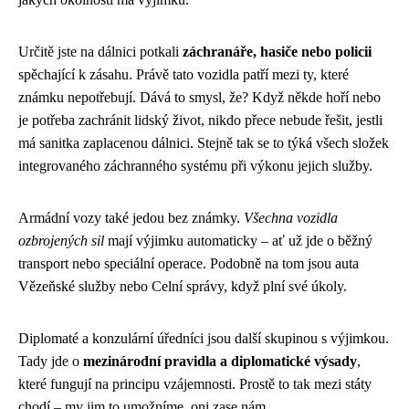
Určitě jste na dálnici potkali
záchranáře, hasiče nebo policii
spěchající k zásahu. Právě tato vozidla patří mezi ty, které
známku nepotřebují. Dává to smysl, že? Když někde hoří nebo
je potřeba zachránit lidský život, nikdo přece nebude řešit, jestli
má sanitka zaplacenou dálnici. Stejně tak se to týká všech složek
integrovaného záchranného systému při výkonu jejich služby.
Armádní vozy také jedou bez známky.
Všechna vozidla
ozbrojených sil
mají výjimku automaticky – ať už jde o běžný
transport nebo speciální operace. Podobně na tom jsou auta
Vězeňské služby nebo Celní správy, když plní své úkoly.
Diplomaté a konzulární úředníci jsou další skupinou s výjimkou.
Tady jde o
mezinárodní pravidla a diplomatické výsady
,
které fungují na principu vzájemnosti. Prostě to tak mezi státy
chodí – my jim to umožníme, oni zase nám.