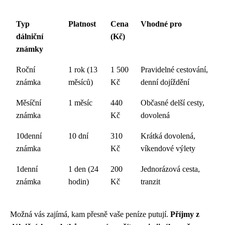
Typ
Platnost
Cena
Vhodné pro
dálniční
(Kč)
známky
Roční
1 rok (13
1 500
Pravidelné cestování,
známka
měsíců)
Kč
denní dojíždění
Měsíční
1 měsíc
440
Občasné delší cesty,
známka
Kč
dovolená
10denní
10 dní
310
Krátká dovolená,
známka
Kč
víkendové výlety
1denní
1 den (24
200
Jednorázová cesta,
známka
hodin)
Kč
tranzit
Možná vás zajímá, kam přesně vaše peníze putují.
Příjmy z