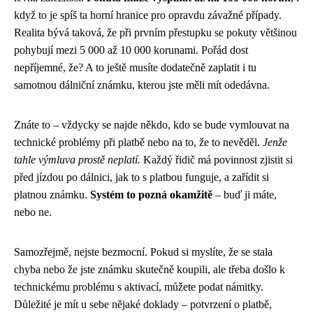
když to je spíš ta horní hranice pro opravdu závažné případy.
Realita bývá taková, že při prvním přestupku se pokuty většinou
pohybují mezi 5 000 až 10 000 korunami. Pořád dost
nepříjemné, že? A to ještě musíte dodatečně zaplatit i tu
samotnou dálniční známku, kterou jste měli mít odedávna.
Znáte to – vždycky se najde někdo, kdo se bude vymlouvat na
technické problémy při platbě nebo na to, že to nevěděl.
Jenže
tahle výmluva prostě neplatí.
Každý řidič má povinnost zjistit si
před jízdou po dálnici, jak to s platbou funguje, a zařídit si
platnou známku.
Systém to pozná okamžitě
– buď ji máte,
nebo ne.
Samozřejmě, nejste bezmocní. Pokud si myslíte, že se stala
chyba nebo že jste známku skutečně koupili, ale třeba došlo k
technickému problému s aktivací, můžete podat námitky.
Důležité je mít u sebe nějaké doklady – potvrzení o platbě,