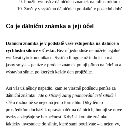
Použití výnosů z dálničních známek na infrastrukturu
Změny v systému dálničních poplatků v poslední době
Co je dálniční známka a její účel
Dálniční známka je v podstatě vaše vstupenka na dálnice a
rychlostní silnice v Česku.
Bez ní jednoduše nemůžete legálně
využívat tyto komunikace. Systém funguje už řadu let a má
jasný smysl – peníze z prodeje známek putují přímo na údržbu a
výstavbu silnic, po kterých každý den projíždíte.
Asi vás už někdy napadlo, kam se vlastně poděnou peníze za
dálniční známku.
Jde o klíčový zdroj financování celé silniční
sítě
a rozhodně se nejedná jen o formalitu. Díky těmto
prostředkům dochází k opravám děr na dálnicích, budují se nové
úseky a zlepšuje se bezpečnost. Když si koupíte známku,
fakticky investujete do silnic, které sami používáte – a nejen vy,