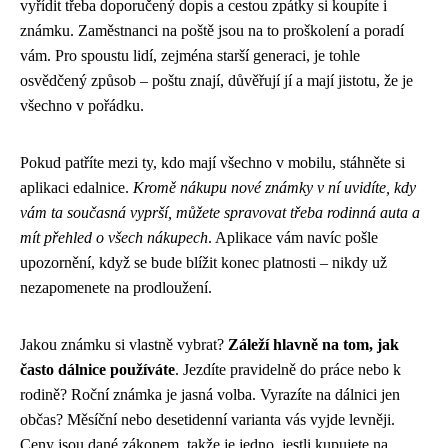
vyřídit třeba doporučený dopis a cestou zpátky si koupíte i
známku. Zaměstnanci na poště jsou na to proškolení a poradí
vám. Pro spoustu lidí, zejména starší generaci, je tohle
osvědčený způsob – poštu znají, důvěřují jí a mají jistotu, že je
všechno v pořádku.
Pokud patříte mezi ty, kdo mají všechno v mobilu, stáhněte si
aplikaci edalnice.
Kromě nákupu nové známky v ní uvidíte, kdy
vám ta současná vyprší, můžete spravovat třeba rodinná auta a
mít přehled o všech nákupech
. Aplikace vám navíc pošle
upozornění, když se bude blížit konec platnosti – nikdy už
nezapomenete na prodloužení.
Jakou známku si vlastně vybrat?
Záleží hlavně na tom, jak
často dálnice používáte
. Jezdíte pravidelně do práce nebo k
rodině? Roční známka je jasná volba. Vyrazíte na dálnici jen
občas? Měsíční nebo desetidenní varianta vás vyjde levněji.
Ceny jsou dané zákonem, takže je jedno, jestli kupujete na