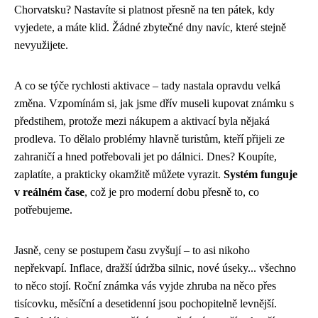
Chorvatsku? Nastavíte si platnost přesně na ten pátek, kdy
vyjedete, a máte klid. Žádné zbytečné dny navíc, které stejně
nevyužijete.
A co se týče rychlosti aktivace – tady nastala opravdu velká
změna. Vzpomínám si, jak jsme dřív museli kupovat známku s
předstihem, protože mezi nákupem a aktivací byla nějaká
prodleva. To dělalo problémy hlavně turistům, kteří přijeli ze
zahraničí a hned potřebovali jet po dálnici. Dnes? Koupíte,
zaplatíte, a prakticky okamžitě můžete vyrazit.
Systém funguje
v reálném čase
, což je pro moderní dobu přesně to, co
potřebujeme.
Jasně, ceny se postupem času zvyšují – to asi nikoho
nepřekvapí. Inflace, dražší údržba silnic, nové úseky... všechno
to něco stojí. Roční známka vás vyjde zhruba na něco přes
tisícovku, měsíční a desetidenní jsou pochopitelně levnější.