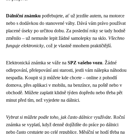
Dálniční známku
potřebujete, ať už jezdíte autem, na motorce
nebo s dodávkou do stanovené váhy. Dává vám právo používat
placené úseky po určitou dobu. Za poslední roky se tady hodně
změnilo – už nemusíte lepit žádné samolepky na sklo.
Všechno
funguje elektronicky
, což je vlastně mnohem praktičtější.
Elektronická známka se váže na
SPZ vašeho vozu
. Žádné
odlepování, přelepování ani starosti, jestli vám nálepka náhodou
nespadla. Koupit si ji můžete kde chcete – online z pohodlí
domova, přes aplikaci v mobilu, na benzínce, na poště nebo v
obchodě. Můžete zaplatit klidně týden dopředu nebo třeba pět
minut před tím, než vyjedete na dálnici.
Vybrat si můžete podle toho, jak často dálnice využíváte.
Roční
známka se vyplatí, když denně dojíždíte do práce po dálnici
nebo často cestujete po celé republice. Měsíční se hodí třeba na