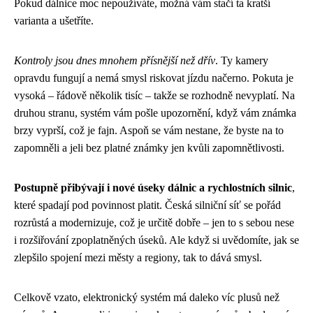
Pokud dálnice moc nepoužíváte, možná vám stačí ta kratší
varianta a ušetříte.
Kontroly jsou dnes mnohem přísnější než dřív
. Ty kamery
opravdu fungují a nemá smysl riskovat jízdu načerno. Pokuta je
vysoká – řádově několik tisíc – takže se rozhodně nevyplatí. Na
druhou stranu, systém vám pošle upozornění, když vám známka
brzy vyprší, což je fajn. Aspoň se vám nestane, že byste na to
zapomněli a jeli bez platné známky jen kvůli zapomnětlivosti.
Postupně přibývají i nové úseky dálnic a rychlostních silnic
,
které spadají pod povinnost platit. Česká silniční síť se pořád
rozrůstá a modernizuje, což je určitě dobře – jen to s sebou nese
i rozšiřování zpoplatněných úseků. Ale když si uvědomíte, jak se
zlepšilo spojení mezi městy a regiony, tak to dává smysl.
Celkově vzato, elektronický systém má daleko víc plusů než