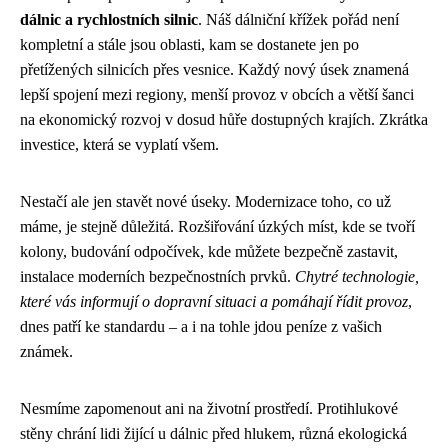
dálnic a rychlostních silnic
. Náš dálniční křížek pořád není
kompletní a stále jsou oblasti, kam se dostanete jen po
přetížených silnicích přes vesnice. Každý nový úsek znamená
lepší spojení mezi regiony, menší provoz v obcích a větší šanci
na ekonomický rozvoj v dosud hůře dostupných krajích. Zkrátka
investice, která se vyplatí všem.
Nestačí ale jen stavět nové úseky. Modernizace toho, co už
máme, je stejně důležitá. Rozšiřování úzkých míst, kde se tvoří
kolony, budování odpočívek, kde můžete bezpečně zastavit,
instalace moderních bezpečnostních prvků.
Chytré technologie,
které vás informují o dopravní situaci a pomáhají řídit provoz
,
dnes patří ke standardu – a i na tohle jdou peníze z vašich
známek.
Nesmíme zapomenout ani na životní prostředí. Protihlukové
stěny chrání lidi žijící u dálnic před hlukem, různá ekologická