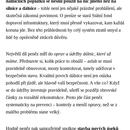
dálničních poplatků se nesmí použít na nic jiného než na
silnice a dálnice
– tohle není jen nějaké prázdné prohlášení, ale
skutečná zákonná povinnost. O peníze se stará Státní fond
dopravní infrastruktury, který musí přesně vykazovat, kam každá
koruna jde. Bez této průhlednosti by celý systém ztratil smysl a
lidé by oprávněně ztráceli důvěru.
Největší díl peněz míří do
oprav a údržby dálnic, které už
máme
. Představte si, kolik práce to obnáší – asfalt se musí
pravidelně obnovovat, mosty kontrolovat, tunely udržovat v
bezpečném stavu. Kvalitní povrch dálnice není jen otázka
pohodlí při jízdě, ale hlavně vaší bezpečnosti. A víte co? Když
se do údržby investuje pravidelně, ušetří se později obrovské
částky za rozsáhlé rekonstrukce. Proto jde část peněz
systematicky na prevenci – kontroly a menší opravy, než se z
malého problému stane velký.
Hodně peněz pak samozřejmě spolkne
stavba nových úseků