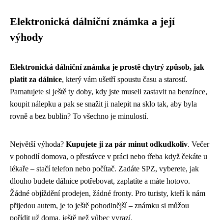
Elektronická dálniční známka a její
výhody
Elektronická dálniční známka je prostě chytrý způsob, jak
platit za dálnice
, který vám ušetří spoustu času a starostí.
Pamatujete si ještě ty doby, kdy jste museli zastavit na benzínce,
koupit nálepku a pak se snažit ji nalepit na sklo tak, aby byla
rovně a bez bublin? To všechno je minulostí.
Největší výhoda?
Kupujete ji za pár minut odkudkoliv
. Večer
v pohodlí domova, o přestávce v práci nebo třeba když čekáte u
lékaře – stačí telefon nebo počítač. Zadáte SPZ, vyberete, jak
dlouho budete dálnice potřebovat, zaplatíte a máte hotovo.
Žádné objíždění prodejen, žádné fronty. Pro turisty, kteří k nám
přijedou autem, je to ještě pohodlnější – známku si můžou
pořídit už doma, ještě než vůbec vyrazí.