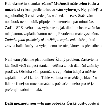
Kde vlastně tu známku seženu?
Možností máte celou řadu a
můžete si vybrat podle toho, co vám vyhovuje
. Nejrychlejší a
nejpohodlnější cesta vede přes web edalnice.cz. Stačí vám
notebook nebo mobil, připojení k internetu a pár minut času.
Zadáte SPZ svého auta, vyberete si, jak dlouho chcete známku
mít platnou, zaplatíte kartou nebo převodem a máte vystaráno.
Známka platí prakticky okamžitě po zaplacení
, takže pokud
zrovna balíte kufry na výlet, nemusíte nic plánovat s předstihem.
Není vám příjemné platit online? Žádný problém. Zastavte na
kterékoli větší čerpací stanici – většina z nich dálniční známky
prodává. Obsluha vám pomůže s vyplněním údajů a můžete
zaplatit hotově i kartou. Tahle varianta se osvědčuje hlavně u
lidí, kteří nejsou moc kamarádi s počítačem, nebo prostě jen
preferují osobní kontakt.
Další možností jsou vybrané pobočky České pošty
. Jdete si