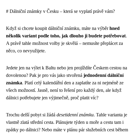
# Dálniční známky v Česku – která se vyplatí právě vám?
Když si chcete koupit dálniční známku, máte na výběr
hned
několik variant podle toho, jak dlouho ji budete potřebovat
.
A právě tahle možnost volby je skvělá – nemusíte přeplácet za
něco, co nevyužijete.
Jedete jen na výlet k Baltu nebo jen projíždíte Českem cestou na
dovolenou? Pak je pro vás jako stvořená
jednodenní dálniční
známka
. Platí celý kalendářní den a zaplatíte za ni nejméně ze
všech možností. Jasně, není to řešení pro každý den, ale když
dálnici potřebujete jen výjimečně, proč platit víc?
Trochu delší pobyt si žádá
desetidenní známku
. Tahle varianta je
vlastně zlatá střední cesta. Plánujete týden u moře a cestu tam i
zpátky po dálnici? Nebo máte v plánu pár služebních cest během