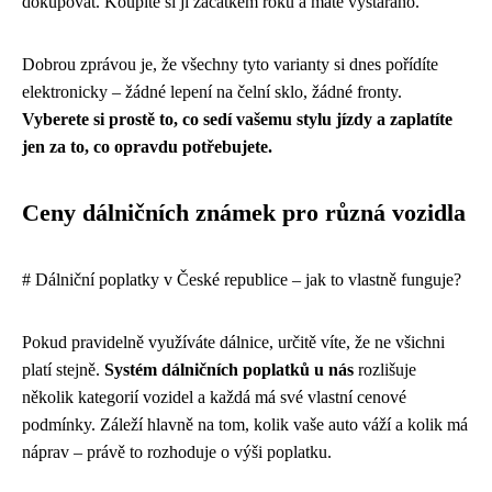
dokupovat. Koupíte si ji začátkem roku a máte vystaráno.
Dobrou zprávou je, že všechny tyto varianty si dnes pořídíte
elektronicky – žádné lepení na čelní sklo, žádné fronty.
Vyberete si prostě to, co sedí vašemu stylu jízdy a zaplatíte
jen za to, co opravdu potřebujete.
Ceny dálničních známek pro různá vozidla
# Dálniční poplatky v České republice – jak to vlastně funguje?
Pokud pravidelně využíváte dálnice, určitě víte, že ne všichni
platí stejně.
Systém dálničních poplatků u nás
rozlišuje
několik kategorií vozidel a každá má své vlastní cenové
podmínky. Záleží hlavně na tom, kolik vaše auto váží a kolik má
náprav – právě to rozhoduje o výši poplatku.