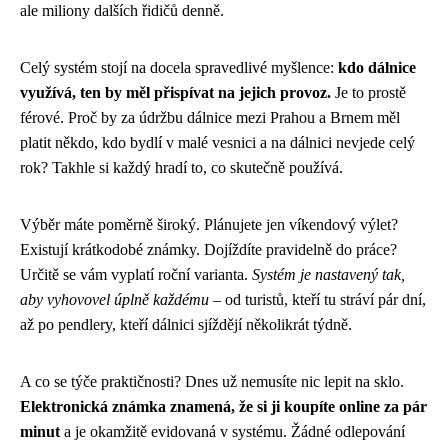
ale miliony dalších řidičů denně.
Celý systém stojí na docela spravedlivé myšlence:
kdo dálnice
využívá, ten by měl přispívat na jejich provoz.
Je to prostě
férové. Proč by za údržbu dálnice mezi Prahou a Brnem měl
platit někdo, kdo bydlí v malé vesnici a na dálnici nevjede celý
rok? Takhle si každý hradí to, co skutečně používá.
Výběr máte poměrně široký. Plánujete jen víkendový výlet?
Existují krátkodobé známky. Dojíždíte pravidelně do práce?
Určitě se vám vyplatí roční varianta.
Systém je nastavený tak,
aby vyhovovel úplně každému
– od turistů, kteří tu stráví pár dní,
až po pendlery, kteří dálnici sjíždějí několikrát týdně.
A co se týče praktičnosti? Dnes už nemusíte nic lepit na sklo.
Elektronická známka znamená, že si ji koupíte online za pár
minut
a je okamžitě evidovaná v systému. Žádné odlepování