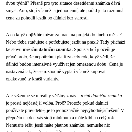
dvou týdnů? Přesně pro tyto situace desetidenní známka dává
smysl. Ano, stojí víc než ta jednodenní, ale pořád je to rozumná
cena za pohodlí jezdit po dálnici bez starostí.
A co když dojíždíte měsíc za prací na projekt do jiného města?
Nebo třeba studujete a potřebujete jezdit na praxi? Tady přichází
ke slovu
měsíční dálniční známka
. Spousta lidí ji oceňuje
právě proto, že nepotřebují platit za celý rok, když vědí, že
dálnici budou intenzivně využívat jen omezenou dobu. Cena je
nastavená tak, že se rozhodně vyplatí víc než kupovat
opakovaně ty kratší varianty.
Ale seženme se u reality většiny z nás –
roční dálniční známka
je prostě nejčastější volba. Proč? Protože pokud dálnici
používáte pravidelně, je to jednoznačně nejvýhodnější řešení. V
přepočtu na den vás stojí minimum a máte klid na celý rok.
Nemusíte řešit, jestli máte platnou známku, nemusíte nic