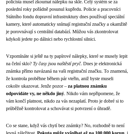
policista musel zkoumat nálepku na skle. Celý systém se za
poslední roky pořádně posunul kupředu. Policie a pracovníci
Státního fondu dopravní infrastruktury dnes používají speciální
kamery, které automaticky snímají registrační značky a okamžitě
je porovnávají s centrální databází. Můžou vás zkontrolovat
kdykoli jedete po dálnici nebo rychlostní silnici.
Vzpomínáte si ještě na ty papírové nálepky, které se musely lepit
na čelní sklo?
Ty časy jsou naštěstí pryč.
Dnes je elektronická
známka přímo navázaná na vaši registrační značku. To znamená,
že kontrola proběhne během pár vteřin, aniž byste museli
cokoliv ukazovat. Jenže pozor –
za platnou známku
odpovídáte vy, ne někdo jiný
. Nikdo vám nepřipomene, že
vám končí platnost, nikdo za vás nezaplatí. Proto je dobré si to
průběžně kontrolovat a schovávat si potvrzení o úhradě.
Co se stane, když vás chytí bez známky? No, rozhodně to není
levná záležitost.
Pokuta může vyšplhat až na 100 000 korun
, i