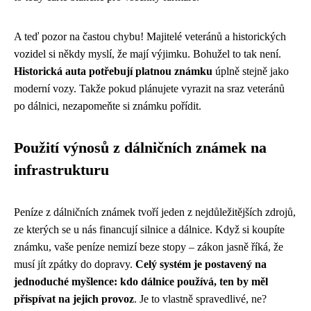
A teď pozor na častou chybu! Majitelé veteránů a historických
vozidel si někdy myslí, že mají výjimku. Bohužel to tak není.
Historická auta potřebují platnou známku
úplně stejně jako
moderní vozy. Takže pokud plánujete vyrazit na sraz veteránů
po dálnici, nezapomeňte si známku pořídit.
Použití výnosů z dálničních známek na
infrastrukturu
Peníze z dálničních známek tvoří jeden z nejdůležitějších zdrojů,
ze kterých se u nás financují silnice a dálnice. Když si koupíte
známku, vaše peníze nemizí beze stopy – zákon jasně říká, že
musí jít zpátky do dopravy.
Celý systém je postavený na
jednoduché myšlence: kdo dálnice používá, ten by měl
přispívat na jejich provoz
. Je to vlastně spravedlivé, ne?