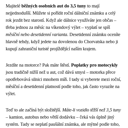
Majitelé
běžných osobních aut do 3,5 tuny
to mají
nejjednodušší. Můžete si pořídit roční dálniční známku a celý
rok jezdit bez starostí. Když ale dálnice využíváte jen občas –
třeba jednou za měsíc na víkendový výlet – vyplatí se spíš
měsíční nebo desetidenní varianta
. Desetidenní známku oceníte
hlavně tehdy, když jedete na dovolenou do Chorvatska nebo ji
kupují zahraniční turisté projíždějící naším krajem.
Jezdíte na motorce? Pak máte štěstí.
Poplatky pro motocykly
jsou tradičně nižší než u aut, což dává smysl – motorka přece
opotřebovává silnici mnohem míň. I tady si vyberete mezi roční,
měsíční a desetidenní platností podle toho, jak často vyrazíte na
výlet.
Teď to ale začíná být složitější.
Máte-li vozidlo těžší než 3,5 tuny
– kamion, autobus nebo větší dodávku – čeká vás úplně jiný
systém. Tady se neplatí paušální známka, ale mýtné podle toho,