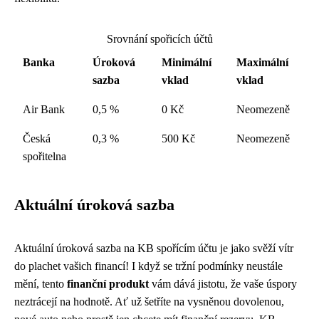
Srovnání spořicích účtů
Banka
Úroková
Minimální
Maximální
sazba
vklad
vklad
Air Bank
0,5 %
0 Kč
Neomezeně
Česká
0,3 %
500 Kč
Neomezeně
spořitelna
Aktuální úroková sazba
Aktuální úroková sazba na KB spořícím účtu je jako svěží vítr
do plachet vašich financí! I když se tržní podmínky neustále
mění, tento
finanční produkt
vám dává jistotu, že vaše úspory
neztrácejí na hodnotě. Ať už šetříte na vysněnou dovolenou,