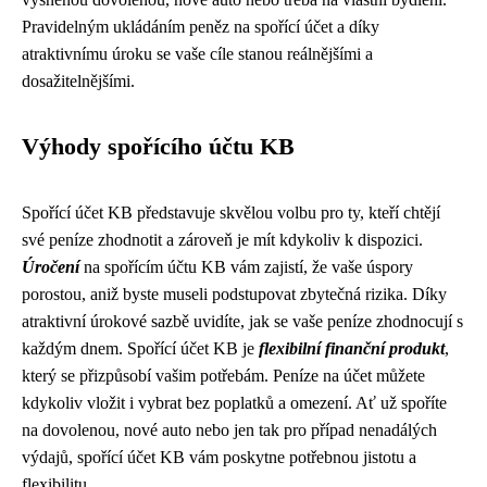
Pravidelným ukládáním peněz na spořící účet a díky
atraktivnímu úroku se vaše cíle stanou reálnějšími a
dosažitelnějšími.
Výhody spořícího účtu KB
Spořící účet KB představuje skvělou volbu pro ty, kteří chtějí
své peníze zhodnotit a zároveň je mít kdykoliv k dispozici.
Úročení
na spořícím účtu KB vám zajistí, že vaše úspory
porostou, aniž byste museli podstupovat zbytečná rizika. Díky
atraktivní úrokové sazbě uvidíte, jak se vaše peníze zhodnocují s
každým dnem. Spořící účet KB je
flexibilní finanční produkt
,
který se přizpůsobí vašim potřebám. Peníze na účet můžete
kdykoliv vložit i vybrat bez poplatků a omezení. Ať už spoříte
na dovolenou, nové auto nebo jen tak pro případ nenadálých
výdajů, spořící účet KB vám poskytne potřebnou jistotu a
flexibilitu.