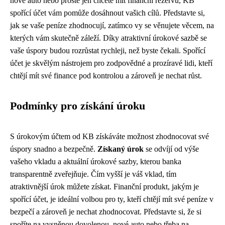
nové auto nebo prostě jen chcete mít finanční rezervu, KB
spořící účet vám pomůže dosáhnout vašich cílů. Představte si,
jak se vaše peníze zhodnocují, zatímco vy se věnujete věcem, na
kterých vám skutečně záleží. Díky atraktivní úrokové sazbě se
vaše úspory budou rozrůstat rychleji, než byste čekali. Spořící
účet je skvělým nástrojem pro zodpovědné a prozíravé lidi, kteří
chtějí mít své finance pod kontrolou a zároveň je nechat růst.
Podmínky pro získání úroku
S úrokovým účtem od KB získáváte možnost zhodnocovat své
úspory snadno a bezpečně.
Získaný úrok
se odvíjí od výše
vašeho vkladu a aktuální úrokové sazby, kterou banka
transparentně zveřejňuje. Čím vyšší je váš vklad, tím
atraktivnější úrok můžete získat. Finanční produkt, jakým je
spořící účet, je ideální volbou pro ty, kteří chtějí mít své peníze v
bezpečí a zároveň je nechat zhodnocovat. Představte si, že si
spoříte na vysněnou dovolenou, nové auto nebo třeba na