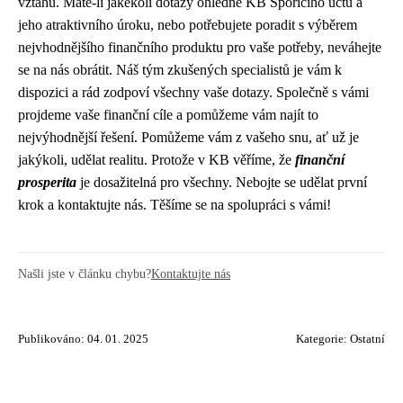
vztahů. Máte-li jakékoli dotazy ohledně KB Spořícího účtu a
jeho atraktivního úroku, nebo potřebujete poradit s výběrem
nejvhodnějšího finančního produktu pro vaše potřeby, neváhejte
se na nás obrátit. Náš tým zkušených specialistů je vám k
dispozici a rád zodpoví všechny vaše dotazy. Společně s vámi
projdeme vaše finanční cíle a pomůžeme vám najít to
nejvýhodnější řešení. Pomůžeme vám z vašeho snu, ať už je
jakýkoli, udělat realitu. Protože v KB věříme, že
finanční
prosperita
je dosažitelná pro všechny. Nebojte se udělat první
krok a kontaktujte nás. Těšíme se na spolupráci s vámi!
Našli jste v článku chybu?
Kontaktujte nás
Publikováno: 04. 01. 2025
Kategorie:
Ostatní