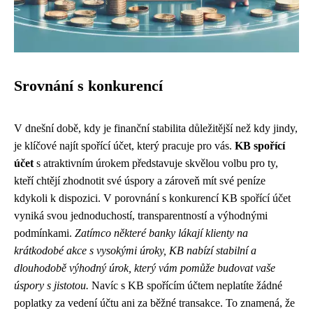
Srovnání s konkurencí
V dnešní době, kdy je finanční stabilita důležitější než kdy jindy,
je klíčové najít spořící účet, který pracuje pro vás.
KB spořící
účet
s atraktivním úrokem představuje skvělou volbu pro ty,
kteří chtějí zhodnotit své úspory a zároveň mít své peníze
kdykoli k dispozici. V porovnání s konkurencí KB spořící účet
vyniká svou jednoduchostí, transparentností a výhodnými
podmínkami.
Zatímco některé banky lákají klienty na
krátkodobé akce s vysokými úroky, KB nabízí stabilní a
dlouhodobě výhodný úrok, který vám pomůže budovat vaše
úspory s jistotou.
Navíc s KB spořícím účtem neplatíte žádné
poplatky za vedení účtu ani za běžné transakce. To znamená, že