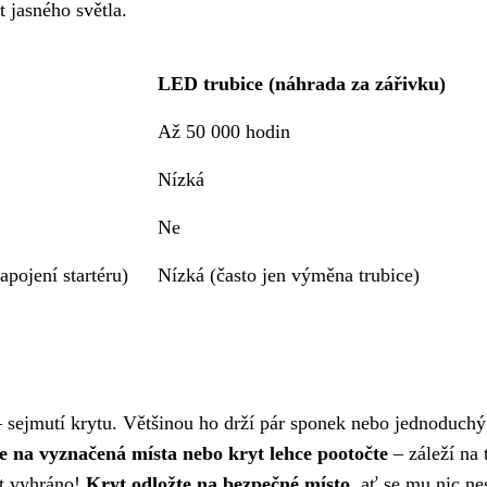
 jasného světla.
LED trubice (náhrada za zářivku)
Až 50 000 hodin
Nízká
Ne
apojení startéru)
Nízká (často jen výměna trubice)
 sejmutí krytu. Většinou ho drží pár sponek nebo jednoduchý
e na vyznačená místa nebo kryt lehce pootočte
– záleží na 
mít vyhráno!
Kryt odložte na bezpečné místo,
ať se mu nic ne