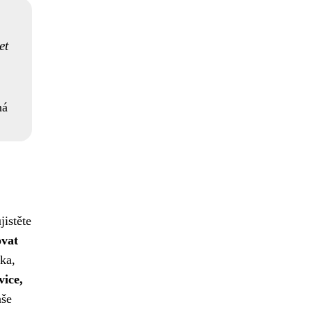
et
ná
jistěte
ovat
ika,
vice,
aše