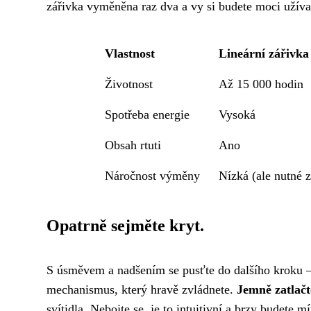
zářivka vyměněna raz dva a vy si budete moci užívat
Vlastnost
Lineární zářivka
Životnost
Až 15 000 hodin
Spotřeba energie
Vysoká
Obsah rtuti
Ano
Náročnost výměny
Nízká (ale nutné z
Opatrně sejměte kryt.
S úsměvem a nadšením se pusťte do dalšího kroku –
mechanismus, který hravě zvládnete.
Jemně zatlačt
svítidla. Nebojte se, je to intuitivní a brzy budete 