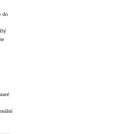
e do
ělý
te
staré
imální