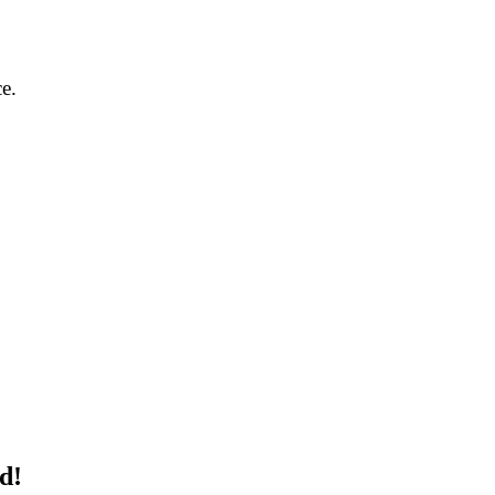
e.
d!