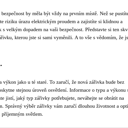
 bezpečnost by měla být vždy na prvním místě. Než se pustít
e riziku úrazu elektrickým proudem a zajistíte si klidnou a
 s velkým dopadem na vaši bezpečnost. Představte si ten skv
řivku, kterou jste si sami vyměnili. A to vše s vědomím, že js
.
 a výkon jako u té staré. To zaručí, že nová zářivka bude bez
oskytne stejnou úroveň osvětlení. Informace o typu a výkonu 
e jistí, jaký typ zářivky potřebujete, neváhejte se obrátit na
m. Správný výběr zářivky vám zaručí dlouhou životnost a opt
n příjemným světlem.