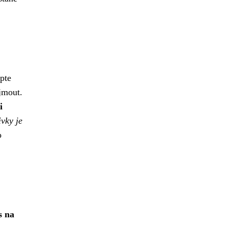
pte
jmout.
i
vky je
o
s na