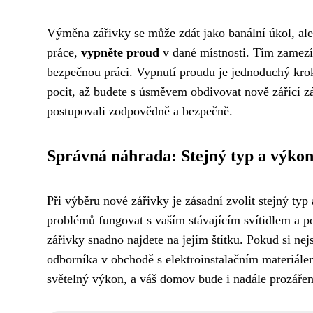
Výměna zářivky se může zdát jako banální úkol, ale
práce,
vypněte proud
v dané místnosti. Tím zamezít
bezpečnou práci. Vypnutí proudu je jednoduchý krok
pocit, až budete s úsměvem obdivovat nově zářící zá
postupovali zodpovědně a bezpečně.
Správná náhrada: Stejný typ a výkon
Při výběru nové zářivky je zásadní zvolit stejný typ
problémů fungovat s vaším stávajícím svítidlem a p
zářivky snadno najdete na jejím štítku. Pokud si nejst
odborníka v obchodě s elektroinstalačním materiále
světelný výkon, a váš domov bude i nadále prozáře