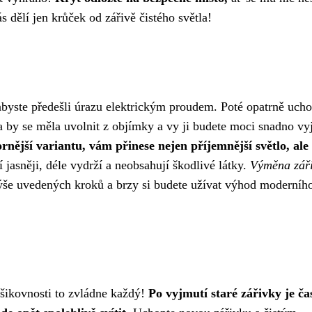
s dělí jen krůček od zářivě čistého světla!
abyste předešli úrazu elektrickým proudem. Poté opatrně ucho
ka by se měla uvolnit z objímky a vy ji budete moci snadno vy
nější variantu, vám přinese nejen příjemnější světlo, ale 
jasněji, déle vydrží a neobsahují škodlivé látky.
Výměna záři
ýše uvedených kroků a brzy si budete užívat výhod moderníh
šikovnosti to zvládne každý!
Po vyjmutí staré zářivky je ča