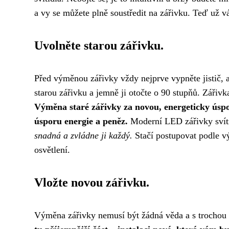
a vy se můžete plně soustředit na zářivku. Teď už vá
Uvolněte starou zářivku.
Před výměnou zářivky vždy nejprve vypněte jistič, 
starou zářivku a jemně ji otočte o 90 stupňů. Zářiv
Výměna staré zářivky za novou, energeticky úspor
úsporu energie a peněz.
Moderní LED zářivky svítí 
snadná a zvládne ji každý.
Stačí postupovat podle v
osvětlení.
Vložte novou zářivku.
Výměna zářivky nemusí být žádná věda a s trochou 