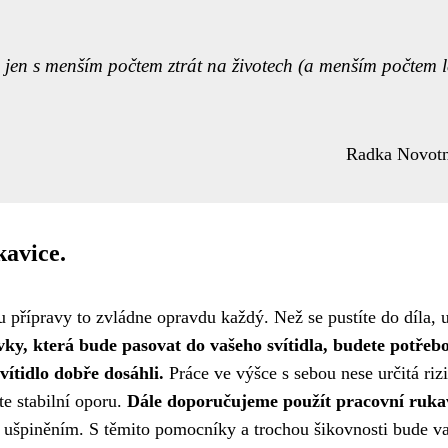
 jen s menším počtem ztrát na životech (a menším počtem l
Radka Novot
kavice.
 přípravy to zvládne opravdu každý. Než se pustíte do díla, u
ky, která bude pasovat do vašeho svítidla, budete potřeb
vítidlo dobře dosáhli.
Práce ve výšce s sebou nese určitá riz
e stabilní oporu.
Dále doporučujeme použít pracovní ruka
a ušpiněním. S těmito pomocníky a trochou šikovnosti bude v