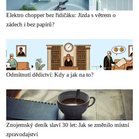
Elektro chopper bez řidičáku: Jízda s větrem o
zádech i bez papírů?
Odmítnutí dědictví: Kdy a jak na to?
Znojemský deník slaví 30 let: Jak se změnilo místní
zpravodajství