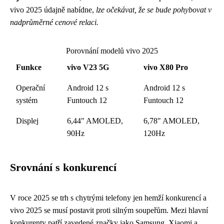
vivo 2025 údajně nabídne,
lze očekávat, že se bude pohybovat v
nadprůměrné cenové relaci.
Porovnání modelů vivo 2025
Funkce
vivo V23 5G
vivo X80 Pro
Operační
Android 12 s
Android 12 s
systém
Funtouch 12
Funtouch 12
Displej
6,44" AMOLED,
6,78" AMOLED,
90Hz
120Hz
Srovnání s konkurencí
V roce 2025 se trh s chytrými telefony jen hemží konkurencí a
vivo 2025 se musí postavit proti silným soupeřům. Mezi hlavní
konkurenty patří zavedené značky jako Samsung, Xiaomi a