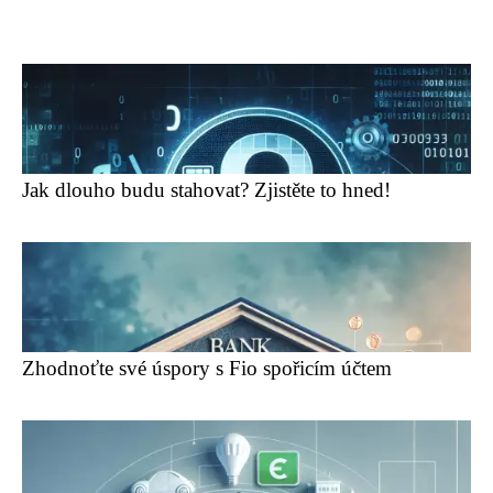
Jak dlouho budu stahovat? Zjistěte to hned!
Zhodnoťte své úspory s Fio spořicím účtem