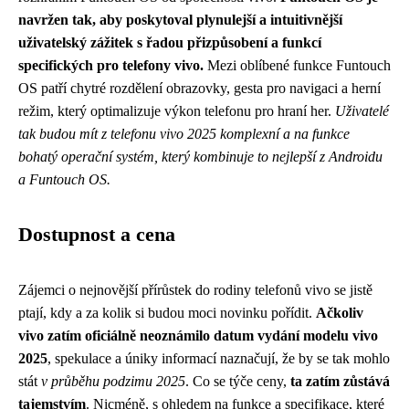
navržen tak, aby poskytoval plynulejší a intuitivnější
uživatelský zážitek s řadou přizpůsobení a funkcí
specifických pro telefony vivo.
Mezi oblíbené funkce Funtouch
OS patří chytré rozdělení obrazovky, gesta pro navigaci a herní
režim, který optimalizuje výkon telefonu pro hraní her.
Uživatelé
tak budou mít z telefonu vivo 2025 komplexní a na funkce
bohatý operační systém, který kombinuje to nejlepší z Androidu
a Funtouch OS.
Dostupnost a cena
Zájemci o nejnovější přírůstek do rodiny telefonů vivo se jistě
ptají, kdy a za kolik si budou moci novinku pořídit.
Ačkoliv
vivo zatím oficiálně neoznámilo datum vydání modelu vivo
2025
, spekulace a úniky informací naznačují, že by se tak mohlo
stát
v průběhu podzimu 2025
. Co se týče ceny,
ta zatím zůstává
tajemstvím
. Nicméně, s ohledem na funkce a specifikace, které