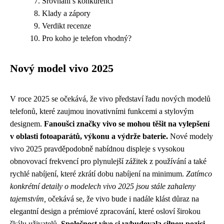
Srovnání s konkurencí
Klady a zápory
Verdikt recenze
Pro koho je telefon vhodný?
Nový model vivo 2025
V roce 2025 se očekává, že vivo představí řadu nových modelů
telefonů, které zaujmou inovativními funkcemi a stylovým
designem.
Fanoušci značky vivo se mohou těšit na vylepšení
v oblasti fotoaparátů, výkonu a výdrže baterie.
Nové modely
vivo 2025 pravděpodobně nabídnou displeje s vysokou
obnovovací frekvencí pro plynulejší zážitek z používání a také
rychlé nabíjení, které zkrátí dobu nabíjení na minimum.
Zatímco
konkrétní detaily o modelech vivo 2025 jsou stále zahaleny
tajemstvím,
očekává se, že vivo bude i nadále klást důraz na
elegantní design a prémiové zpracování, které osloví širokou
škálu uživatelů.
Společnost vivo si vybudovala silnou pozici