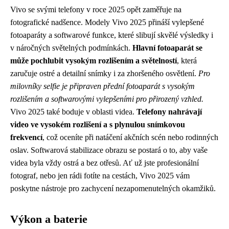
Vivo se svými telefony v roce 2025 opět zaměřuje na
fotografické nadšence. Modely Vivo 2025 přináší vylepšené
fotoaparáty a softwarové funkce, které slibují skvělé výsledky i
v náročných světelných podmínkách.
Hlavní fotoaparát se
může pochlubit vysokým rozlišením a světelností
, která
zaručuje ostré a detailní snímky i za zhoršeného osvětlení.
Pro
milovníky selfie je připraven přední fotoaparát s vysokým
rozlišením a softwarovými vylepšeními pro přirozený vzhled.
Vivo 2025 také boduje v oblasti videa.
Telefony nahrávají
video ve vysokém rozlišení a s plynulou snímkovou
frekvencí
, což oceníte při natáčení akčních scén nebo rodinných
oslav. Softwarová stabilizace obrazu se postará o to, aby vaše
videa byla vždy ostrá a bez otřesů. Ať už jste profesionální
fotograf, nebo jen rádi fotíte na cestách, Vivo 2025 vám
poskytne nástroje pro zachycení nezapomenutelných okamžiků.
Výkon a baterie