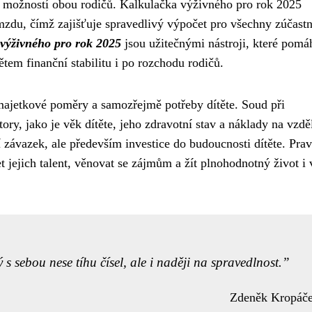
a možností obou rodičů. Kalkulačka výživného pro rok 2025
zdu, čímž zajišťuje spravedlivý výpočet pro všechny zúčast
 výživného pro rok 2025
jsou užitečnými nástroji, které pomá
tem finanční stabilitu i po rozchodu rodičů.
 majetkové poměry a samozřejmě potřeby dítěte. Soud při
ory, jako je věk dítěte, jeho zdravotní stav a náklady na vzdě
í závazek, ale především investice do budoucnosti dítěte. Pra
 jejich talent, věnovat se zájmům a žít plnohodnotný život i 
s sebou nese tíhu čísel, ale i naději na spravedlnost.
Zdeněk Kropáč