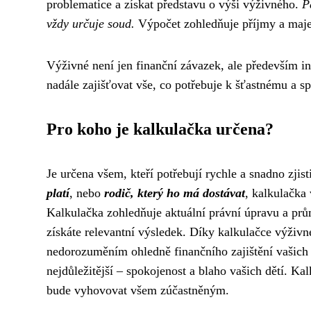
problematice a získat představu o výši výživného.
P
vždy určuje soud.
Výpočet zohledňuje příjmy a majet
Výživné není jen finanční závazek, ale především i
nadále zajišťovat vše, co potřebuje k šťastnému a 
Pro koho je kalkulačka určena?
Je určena všem, kteří potřebují rychle a snadno zjis
platí
, nebo
rodič, který ho má dostávat
, kalkulačka
Kalkulačka zohledňuje aktuální právní úpravu a prům
získáte relevantní výsledek. Díky kalkulačce výživ
nedorozuměním ohledně finančního zajištění vašich 
nejdůležitější – spokojenost a blaho vašich dětí. Ka
bude vyhovovat všem zúčastněným.