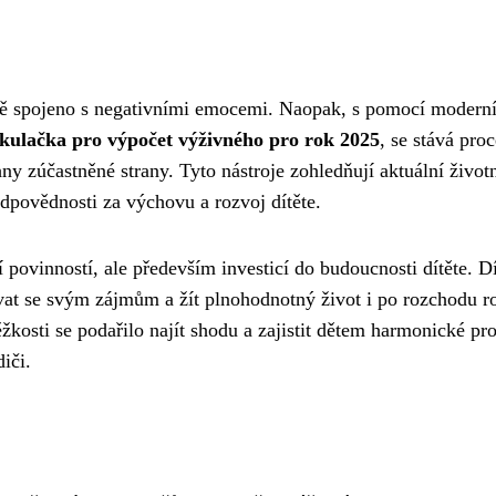
ně spojeno s negativními emocemi. Naopak, s pomocí modern
kulačka pro výpočet výživného pro rok 2025
, se stává proc
y zúčastněné strany. Tyto nástroje zohledňují aktuální život
dpovědnosti za výchovu a rozvoj dítěte.
í povinností, ale především investicí do budoucnosti dítěte. D
vat se svým zájmům a žít plnohodnotný život i po rozchodu r
žkosti se podařilo najít shodu a zajistit dětem harmonické pro
iči.