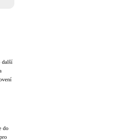
 další
a
novení
e do
pro