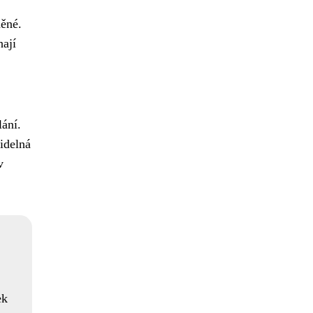
něné.
hají
lání.
videlná
v
ek