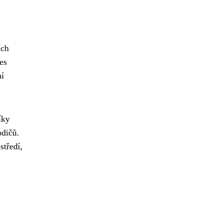
ích
es
ní
íky
odičů.
středí,