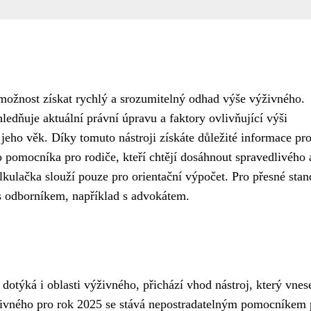
možnost získat rychlý a srozumitelný odhad výše výživného.
ledňuje aktuální právní úpravu a faktory ovlivňující výši
 jeho věk. Díky tomuto nástroji získáte důležité informace pro
 pomocníka pro rodiče, kteří chtějí dosáhnout spravedlivého 
alkulačka slouží pouze pro orientační výpočet. Pro přesné sta
s odborníkem, například s advokátem.
dotýká i oblasti výživného, přichází vhod nástroj, který vnes
ýživného pro rok 2025 se stává nepostradatelným pomocníkem 