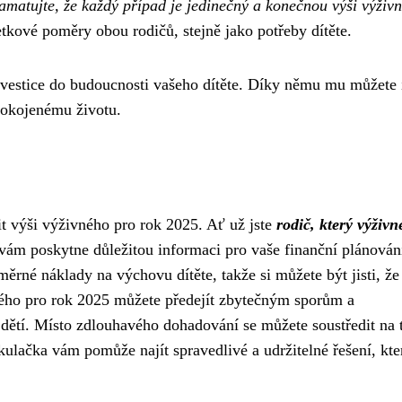
amatujte, že každý případ je jedinečný a konečnou výši výživ
kové poměry obou rodičů, stejně jako potřeby dítěte.
nvestice do budoucnosti vašeho dítěte. Díky němu mu můžete 
spokojenému životu.
tit výši výživného pro rok 2025. Ať už jste
rodič, který výživn
 vám poskytne důležitou informaci pro vaše finanční plánován
ěrné náklady na výchovu dítěte, takže si můžete být jisti, že
ného pro rok 2025 můžete předejít zbytečným sporům a
dětí. Místo zdlouhavého dohadování se můžete soustředit na 
lkulačka vám pomůže najít spravedlivé a udržitelné řešení, kte