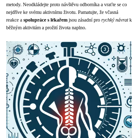
metody. Neodkládejte proto návštěvu odborníka a vraťte se co
nejdříve ke svému aktivnímu životu. Pamatujte, že včasná
reakce a
spolupráce s lékařem
jsou zásadní pro
rychký návrat
k
běžným aktivitám a prožití života naplno.