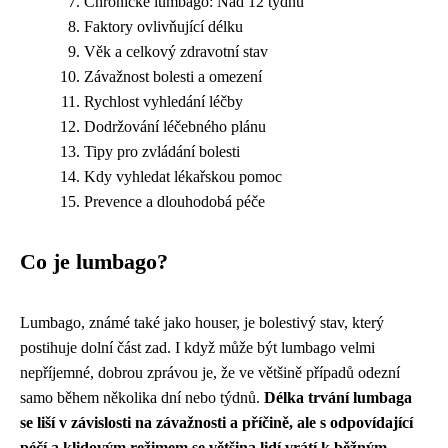
Chronické lumbago: Nad 12 týdnů
Faktory ovlivňující délku
Věk a celkový zdravotní stav
Závažnost bolesti a omezení
Rychlost vyhledání léčby
Dodržování léčebného plánu
Tipy pro zvládání bolesti
Kdy vyhledat lékařskou pomoc
Prevence a dlouhodobá péče
Co je lumbago?
Lumbago, známé také jako houser, je bolestivý stav, který
postihuje dolní část zad. I když může být lumbago velmi
nepříjemné, dobrou zprávou je, že ve většině případů odezní
samo během několika dní nebo týdnů.
Délka trvání lumbaga
se liší v závislosti na závažnosti a příčině, ale s odpovídající
péčí a klidovým režimem se většina lidí vrátí k běžným