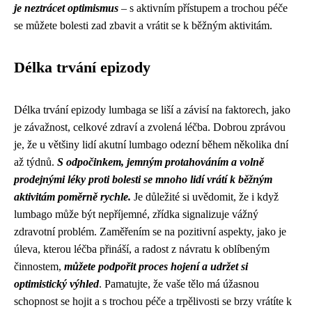
je neztrácet optimismus
– s aktivním přístupem a trochou péče
se můžete bolesti zad zbavit a vrátit se k běžným aktivitám.
Délka trvání epizody
Délka trvání epizody lumbaga se liší a závisí na faktorech, jako
je závažnost, celkové zdraví a zvolená léčba. Dobrou zprávou
je, že u většiny lidí akutní lumbago odezní během několika dní
až týdnů.
S odpočinkem, jemným protahováním a volně
prodejnými léky proti bolesti se mnoho lidí vrátí k běžným
aktivitám poměrně rychle.
Je důležité si uvědomit, že i když
lumbago může být nepříjemné, zřídka signalizuje vážný
zdravotní problém. Zaměřením se na pozitivní aspekty, jako je
úleva, kterou léčba přináší, a radost z návratu k oblíbeným
činnostem,
můžete podpořit proces hojení a udržet si
optimistický výhled
. Pamatujte, že vaše tělo má úžasnou
schopnost se hojit a s trochou péče a trpělivosti se brzy vrátíte k