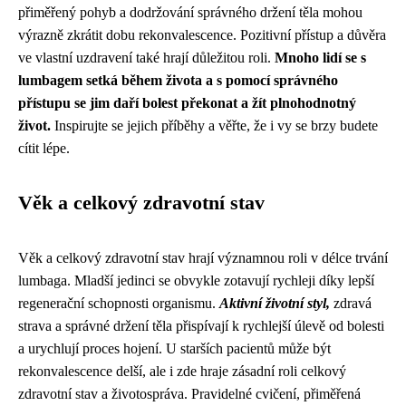
přiměřený pohyb a dodržování správného držení těla mohou
výrazně zkrátit dobu rekonvalescence. Pozitivní přístup a důvěra
ve vlastní uzdravení také hrají důležitou roli.
Mnoho lidí se s
lumbagem setká během života a s pomocí správného
přístupu se jim daří bolest překonat a žít plnohodnotný
život.
Inspirujte se jejich příběhy a věřte, že i vy se brzy budete
cítit lépe.
Věk a celkový zdravotní stav
Věk a celkový zdravotní stav hrají významnou roli v délce trvání
lumbaga. Mladší jedinci se obvykle zotavují rychleji díky lepší
regenerační schopnosti organismu.
Aktivní životní styl,
zdravá
strava a správné držení těla přispívají k rychlejší úlevě od bolesti
a urychlují proces hojení. U starších pacientů může být
rekonvalescence delší, ale i zde hraje zásadní roli celkový
zdravotní stav a životospráva. Pravidelné cvičení, přiměřená