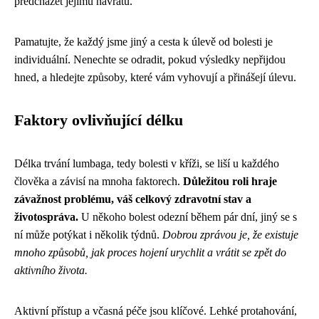
předcházet jejímu návratu.
Pamatujte, že každý jsme jiný a cesta k úlevě od bolesti je
individuální. Nenechte se odradit, pokud výsledky nepřijdou
hned, a hledejte způsoby, které vám vyhovují a přinášejí úlevu.
Faktory ovlivňující délku
Délka trvání lumbaga, tedy bolesti v kříži, se liší u každého
člověka a závisí na mnoha faktorech.
Důležitou roli hraje
závažnost problému, váš celkový zdravotní stav a
životospráva.
U někoho bolest odezní během pár dní, jiný se s
ní může potýkat i několik týdnů.
Dobrou zprávou je, že existuje
mnoho způsobů, jak proces hojení urychlit a vrátit se zpět do
aktivního života.
Aktivní přístup a včasná péče jsou klíčové. Lehké protahování,