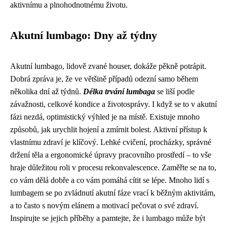
aktivnímu a plnohodnotnému životu.
Akutní lumbago: Dny až týdny
Akutní lumbago, lidově zvané houser, dokáže pěkně potrápit.
Dobrá zpráva je, že ve většině případů odezní samo během
několika dní až týdnů.
Délka trvání lumbaga
se liší podle
závažnosti, celkové kondice a životosprávy. I když se to v akutní
fázi nezdá, optimistický výhled je na místě. Existuje mnoho
způsobů, jak urychlit hojení a zmírnit bolest. Aktivní přístup k
vlastnímu zdraví je klíčový. Lehké cvičení, procházky, správné
držení těla a ergonomické úpravy pracovního prostředí – to vše
hraje důležitou roli v procesu rekonvalescence. Zaměřte se na to,
co vám dělá dobře a co vám pomáhá cítit se lépe. Mnoho lidí s
lumbagem se po zvládnutí akutní fáze vrací k běžným aktivitám,
a to často s novým elánem a motivací pečovat o své zdraví.
Inspirujte se jejich příběhy a pamtejte, že i lumbago může být