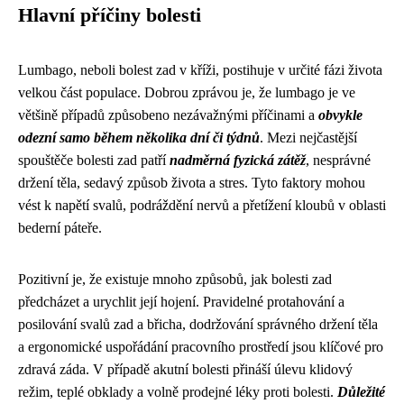
Hlavní příčiny bolesti
Lumbago, neboli bolest zad v kříži, postihuje v určité fázi života
velkou část populace. Dobrou zprávou je, že lumbago je ve
většině případů způsobeno nezávažnými příčinami a
obvykle
odezní samo během několika dní či týdnů
. Mezi nejčastější
spouštěče bolesti zad patří
nadměrná fyzická zátěž
, nesprávné
držení těla, sedavý způsob života a stres. Tyto faktory mohou
vést k napětí svalů, podráždění nervů a přetížení kloubů v oblasti
bederní páteře.
Pozitivní je, že existuje mnoho způsobů, jak bolesti zad
předcházet a urychlit její hojení. Pravidelné protahování a
posilování svalů zad a břicha, dodržování správného držení těla
a ergonomické uspořádání pracovního prostředí jsou klíčové pro
zdravá záda. V případě akutní bolesti přináší úlevu klidový
režim, teplé obklady a volně prodejné léky proti bolesti.
Důležité