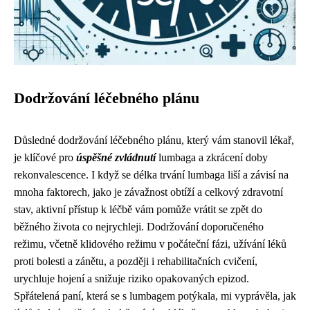
Dodržování léčebného plánu
Důsledné dodržování léčebného plánu, který vám stanovil lékař,
je klíčové pro
úspěšné zvládnutí
lumbaga a zkrácení doby
rekonvalescence. I když se délka trvání lumbaga liší a závisí na
mnoha faktorech, jako je závažnost obtíží a celkový zdravotní
stav, aktivní přístup k léčbě vám pomůže vrátit se zpět do
běžného života co nejrychleji. Dodržování doporučeného
režimu, včetně klidového režimu v počáteční fázi, užívání léků
proti bolesti a zánětu, a později i rehabilitačních cvičení,
urychluje hojení a snižuje riziko opakovaných epizod.
Spřátelená paní, která se s lumbagem potýkala, mi vyprávěla, jak