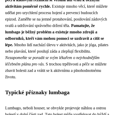
aktivitám poměrně rychle.
Existuje mnoho věcí, které můžete
udělat pro urychlení procesu hojení a prevenci budoucích
epizod. Zaměřte se na jemné protahování, posilování zádových
svalů a udržování správného držení těla.
Pamatujte, že
lumbago je běžný problém a existuje mnoho zdrojů a
odborníků, kteří vám mohou pomoci se uzdravit a cítit se
lépe.
Mnoho lidí nachází úlevu v aktivitách, jako je jóga, pilates
nebo plavání, které posilují záda a zlepšují flexibilitu.
Nezapomeňte se poradit se svým lékařem o nejvhodnějším
léčebném plánu pro vás.
S trochou trpělivosti a péče se můžete
zbavit bolesti zad a vrátit se k aktivnímu a plnohodnotnému
životu.
Typické příznaky lumbaga
Lumbago, neboli houser, se obvykle projevuje náhlou a ostrou
bolestí v dolní části zad. Tato bolest může vystřelovat do hýždí a