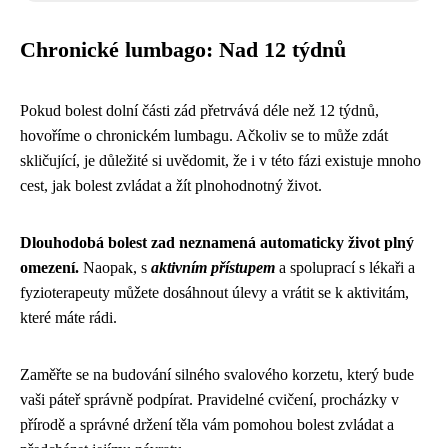
Chronické lumbago: Nad 12 týdnů
Pokud bolest dolní části zád přetrvává déle než 12 týdnů,
hovoříme o chronickém lumbagu. Ačkoliv se to může zdát
skličující, je důležité si uvědomit, že i v této fázi existuje mnoho
cest, jak bolest zvládat a žít plnohodnotný život.
Dlouhodobá bolest zad neznamená automaticky život plný
omezení.
Naopak, s
aktivním přístupem
a spoluprací s lékaři a
fyzioterapeuty můžete dosáhnout úlevy a vrátit se k aktivitám,
které máte rádi.
Zaměřte se na budování silného svalového korzetu, který bude
vaši páteř správně podpírat. Pravidelné cvičení, procházky v
přírodě a správné držení těla vám pomohou bolest zvládat a