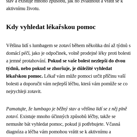
stav a existuje mnoho způsobů, jak ho zvládnout a vrátit se k
aktivnímu životu.
Kdy vyhledat lékařskou pomoc
Většina lidí s lumbagem se zotaví během několika dní až týdnů s
domácí péčí, jako je odpočinek, volně prodejné léky proti bolesti
a jemné protahování.
Pokud se vaše bolest nezlepší do dvou
týdnů, nebo pokud se zhoršuje, je důležité vyhledat
lékařskou pomoc.
Lékař vám může pomoci určit příčinu vaší
bolesti a doporučit vám nejlepší léčbu, která vám pomůže se co
nejrychleji zotavit.
Pamatujte, že lumbago je běžný stav a většina lidí se z něj plně
zotaví.
Existuje mnoho účinných způsobů léčby, takže se
nemusíte bát vyhledat pomoc, pokud ji potřebujete. Včasná
diagnóza a léčba vám pomohou vrátit se k aktivnímu a