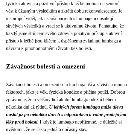
fyzická aktivita a pozitivní přístup k léčbě mohou i u seniorů
vést k úžasným výsledkům a zkrátit dobu rekonvalescence. Je
inspirující vidět, jak i starší pacienti s lumbagem dosahují
skvělých výsledků a vrací se k aktivnímu životu. Pamatujte, že
každý jsme strůjcem svého zdraví a pozitivní přístup a aktivní
přístup k léčbě jsou klíčem k úspěšnému zvládnutí lumbaga a
návratu k plnohodnotnému životu bez bolesti.
Závažnost bolesti a omezení
Závažnost bolesti a omezení se u lumbaga liší a závisí na mnoha
faktorech, jako je věk, fyzická kondice a příčina potíží. Dobrou
zprávou je, že u většiny lidí akutní lumbago odezní během
několika dní až týdnů.
U lehkých forem lumbaga může úleva
nastat již po několika dnech s odpočinkem a volně prodejnými
léky proti bolesti.
I když je lumbago nepříjemné, je důležité si
uvědomit, že se často jedná o dočasný stav.