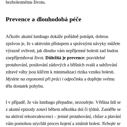
bezbolestnému životu.
Prevence a dlouhodobá péče
Ačkoliv akutní lumbago dokáže pořádně potrápit, dobrou
zprávou je, že s aktivním přístupem a správnými návyky můžete
výrazně ovlivnit, jak dlouho vám nepříjemné bolesti zad budou
znepříjemňovat život.
Důležitá je prevence
: pravidelné
protahování, posilování zádových a břišních svalů a udržování
zdravé váhy jsou klíčem k minimalizaci rizika vzniku bolesti.
Myslete na ergonomii při práci i odpočinku
a dopřejte svému
tělu dostatek pohybu.
I v případě, že vás lumbago přepadne, nezoufejte. Většina lidí se
z akutní epizody zotaví během několika dní či týdnů. Zaměřte se
na aktivní rekonvalescenci – jemné protahování, chůze a plavání
vám pomohou urychlit proces hojení a zmírnit bolest.
Nebojte se