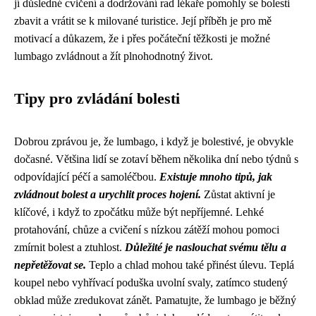
jí důsledné cvičení a dodržování rad lékaře pomohly se bolesti
zbavit a vrátit se k milované turistice. Její příběh je pro mě
motivací a důkazem, že i přes počáteční těžkosti je možné
lumbago zvládnout a žít plnohodnotný život.
Tipy pro zvládání bolesti
Dobrou zprávou je, že lumbago, i když je bolestivé, je obvykle
dočasné. Většina lidí se zotaví během několika dní nebo týdnů s
odpovídající péčí a samoléčbou.
Existuje mnoho tipů, jak
zvládnout bolest a urychlit proces hojení.
Zůstat aktivní je
klíčové, i když to zpočátku může být nepříjemné. Lehké
protahování, chůze a cvičení s nízkou zátěží mohou pomoci
zmírnit bolest a ztuhlost.
Důležité je naslouchat svému tělu a
nepřetěžovat se.
Teplo a chlad mohou také přinést úlevu. Teplá
koupel nebo vyhřívací poduška uvolní svaly, zatímco studený
obklad může zredukovat zánět. Pamatujte, že lumbago je běžný