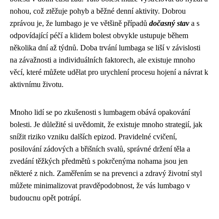
nohou, což ztěžuje pohyb a běžné denní aktivity. Dobrou
zprávou je, že lumbago je ve většině případů
dočasný stav
a s
odpovídající péčí a klidem bolest obvykle ustupuje během
několika dní až týdnů. Doba trvání lumbaga se liší v závislosti
na závažnosti a individuálních faktorech, ale existuje mnoho
věcí, které můžete udělat pro urychlení procesu hojení a návrat k
aktivnímu životu.
Mnoho lidí se po zkušenosti s lumbagem obává opakování
bolesti. Je důležité si uvědomit, že existuje mnoho strategií, jak
snížit riziko vzniku dalších epizod. Pravidelné cvičení,
posilování zádových a břišních svalů, správné držení těla a
zvedání těžkých předmětů s pokrčenýma nohama jsou jen
některé z nich. Zaměřením se na prevenci a zdravý životní styl
můžete minimalizovat pravděpodobnost, že vás lumbago v
budoucnu opět potrápí.