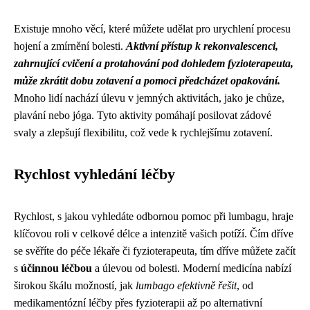
Existuje mnoho věcí, které můžete udělat pro urychlení procesu
hojení a zmírnění bolesti.
Aktivní přístup k rekonvalescenci,
zahrnující cvičení a protahování pod dohledem fyzioterapeuta,
může zkrátit dobu zotavení a pomoci předcházet opakování.
Mnoho lidí nachází úlevu v jemných aktivitách, jako je chůze,
plavání nebo jóga. Tyto aktivity pomáhají posilovat zádové
svaly a zlepšují flexibilitu, což vede k rychlejšímu zotavení.
Rychlost vyhledání léčby
Rychlost, s jakou vyhledáte odbornou pomoc při lumbagu, hraje
klíčovou roli v celkové délce a intenzitě vašich potíží. Čím dříve
se svěříte do péče lékaře či fyzioterapeuta, tím dříve můžete začít
s
účinnou léčbou
a úlevou od bolesti. Moderní medicína nabízí
širokou škálu možností, jak
lumbago efektivně řešit
, od
medikamentózní léčby přes fyzioterapii až po alternativní