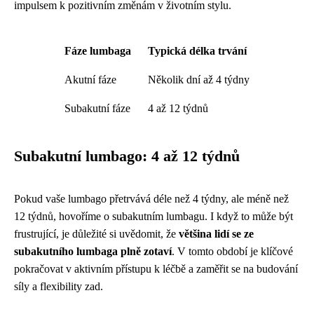
impulsem k pozitivním změnám v životním stylu.
Fáze lumbaga
Typická délka trvání
Akutní fáze
Několik dní až 4 týdny
Subakutní fáze
4 až 12 týdnů
Subakutní lumbago: 4 až 12 týdnů
Pokud vaše lumbago přetrvává déle než 4 týdny, ale méně než
12 týdnů, hovoříme o subakutním lumbagu. I když to může být
frustrující, je důležité si uvědomit, že
většina lidí se ze
subakutního lumbaga plně zotaví
. V tomto období je klíčové
pokračovat v aktivním přístupu k léčbě a zaměřit se na budování
síly a flexibility zad.