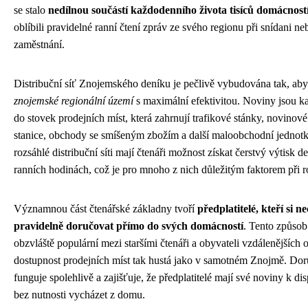
se stalo
nedílnou součástí každodenního života tisíců domácnost
oblíbili pravidelné ranní čtení zpráv ze svého regionu při snídani ne
zaměstnání.
Distribuční síť Znojemského deníku je pečlivě vybudována tak, ab
znojemské regionální území
s maximální efektivitou. Noviny jsou k
do stovek prodejních míst, která zahrnují trafikové stánky, novinové
stanice, obchody se smíšeným zbožím a další maloobchodní jednotk
rozsáhlé distribuční síti mají čtenáři možnost získat čerstvý výtisk d
ranních hodinách, což je pro mnoho z nich důležitým faktorem při 
Významnou část čtenářské základny tvoří
předplatitelé, kteří si 
pravidelně doručovat přímo do svých domácností
. Tento způsob 
obzvláště populární mezi staršími čtenáři a obyvateli vzdálenějších 
dostupnost prodejních míst tak hustá jako v samotném Znojmě. Dor
funguje spolehlivě a zajišťuje, že předplatitelé mají své noviny k di
bez nutnosti vycházet z domu.