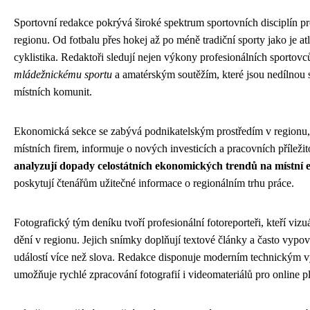
Sportovní redakce pokrývá široké spektrum sportovních disciplín 
regionu. Od fotbalu přes hokej až po méně tradiční sporty jako je atle
cyklistika. Redaktoři sledují nejen výkony profesionálních sportovc
mládežnickému sportu
a amatérským soutěžím, které jsou nedílnou s
místních komunit.
Ekonomická sekce se zabývá podnikatelským prostředím v regionu,
místních firem, informuje o nových investicích a pracovních příleži
analyzují dopady celostátních ekonomických trendů na místní
poskytují čtenářům užitečné informace o regionálním trhu práce.
Fotografický tým deníku tvoří profesionální fotoreporteři, kteří viz
dění v regionu. Jejich snímky doplňují textové články a často vypov
událostí více než slova. Redakce disponuje moderním technickým v
umožňuje rychlé zpracování fotografií i videomateriálů pro online p