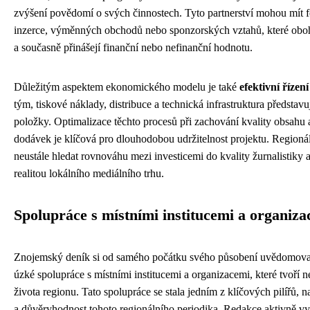
zvýšení povědomí o svých činnostech. Tyto partnerství mohou mít 
inzerce, výměnných obchodů nebo sponzorských vztahů, které obo
a současně přinášejí finanční nebo nefinanční hodnotu.
Důležitým aspektem ekonomického modelu je také
efektivní řízen
tým, tiskové náklady, distribuce a technická infrastruktura představ
položky. Optimalizace těchto procesů při zachování kvality obsahu a
dodávek je klíčová pro dlouhodobou udržitelnost projektu. Regioná
neustále hledat rovnováhu mezi investicemi do kvality žurnalistik
realitou lokálního mediálního trhu.
Spolupráce s místními institucemi a organiz
Znojemský deník si od samého počátku svého působení uvědomova
úzké spolupráce s místními institucemi a organizacemi, které tvoří n
života regionu. Tato spolupráce se stala jedním z klíčových pilířů, n
a důvěryhodnost tohoto regionálního periodika. Redakce aktivně vy