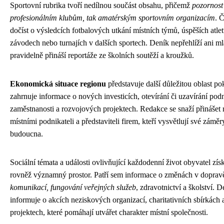
Sportovní rubrika tvoří nedílnou součást obsahu, přičemž
pozornost
profesionálním klubům, tak amatérským sportovním organizacím
. 
dočíst o výsledcích fotbalových utkání místních týmů, úspěších atlet
závodech nebo turnajích v dalších sportech. Deník nepřehlíží ani m
pravidelně přináší reportáže ze školních soutěží a kroužků.
Ekonomická situace regionu
představuje další důležitou oblast po
zahrnuje informace o nových investicích, otevírání či uzavírání po
zaměstnanosti a rozvojových projektech. Redakce se snaží přinášet
místními podnikateli a představiteli firem, kteří vysvětlují své zámě
budoucna.
Sociální témata a události ovlivňující každodenní život obyvatel zís
rovněž významný prostor. Patří sem informace o změnách v doprav
komunikací, fungování veřejných služeb
, zdravotnictví a školství. 
informuje o akcích neziskových organizací, charitativních sbírkách
projektech, které pomáhají utvářet charakter místní společnosti.