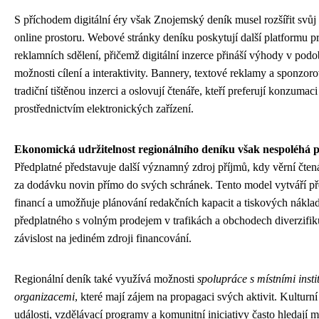
S příchodem digitální éry však Znojemský deník musel rozšířit svůj 
online prostoru. Webové stránky deníku poskytují další platformu p
reklamních sdělení, přičemž digitální inzerce přináší výhody v podob
možnosti cílení a interaktivity. Bannery, textové reklamy a sponzor
tradiční tištěnou inzerci a oslovují čtenáře, kteří preferují konzumac
prostřednictvím elektronických zařízení.
Ekonomická udržitelnost regionálního deníku však nespoléhá p
Předplatné představuje další významný zdroj příjmů, kdy věrní čtená
za dodávku novin přímo do svých schránek. Tento model vytváří př
financí a umožňuje plánování redakčních kapacit a tiskových nákl
předplatného s volným prodejem v trafikách a obchodech diverzifiku
závislost na jediném zdroji financování.
Regionální deník také využívá možnosti
spolupráce s místními inst
organizacemi
, které mají zájem na propagaci svých aktivit. Kulturní
události, vzdělávací programy a komunitní iniciativy často hledají m