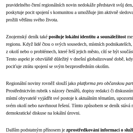
pravidelného čtení regionálních novin nedokáže představit svůj den
poskytuje pocit spojení s komunitou a umožňuje jim aktivně sledova
prožili většinu svého života.
Znojemský deník také
posiluje lokální identitu a sounáležitost
mez
regionu. Když lidé čtou o svých sousedech, místních podnikatelích,
z okolí nebo o problémech, které řeší jejich město, cítí se být součást
Tento aspekt je obzvláště důležitý v dnešní globalizované době, kd
pociťuje ztrátu spojení se svým bezprostředním okolím.
Regionální noviny rovněž slouží jako
platforma pro občanskou part
Prostřednictvím rubrik s názory čtenářů, dopisy redakci či diskusn
místní obyvatelé vyjádřit své postoje k aktuálním tématům, upozorn
svém okolí nebo navrhnout řešení. Tímto způsobem se deník stává 
demokratické diskuse na lokální úrovni.
Dalším podstatným přínosem je
zprostředkování informací o služ