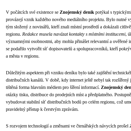
V počátcích své existence se
Znojemský deník
potýkal s typickými
provázejí vznik každého nového mediálního projektu. Bylo nutné 
tým složený z novinářů, kteří znali místní prostředí a dokázali citlivě
regionu.
Redakce musela navázat kontakty s místními institucemi
, ú
významnými osobnostmi, aby mohla přinášet relevantní a ověřené 
se podařilo vytvořit síť dopisovatelů a spolupracovníků, kteří pokrý
a města v regionu.
Důležitým aspektem při vzniku deníku bylo také zajištění technick
distribučních kanálů. V době, kdy internet ještě nebyl tak rozšířený 
tištěná forma hlavním médiem pro šíření informací.
Znojemský den
otázky tisku, distribuce do prodejních míst a předplatného. Postupně
vybudovat stabilní síť distribučních bodů po celém regionu, což u
pravidelný přístup k čerstvým zprávám.
S rozvojem technologií a změnami ve čtenářských návycích prošel