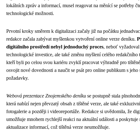
lokálních zpráv a informací, musel reagovat na měnící se potřeby č
technologické možnosti.
Prvotní kroky směrem k digitalizaci začaly již na počátku jednadvacá
redakce začala zabývat myšlenkou vytvoření online verze deníku.
P
digitálního prostředí nebyl jednoduchý proces
, neboť vyžadoval
technologické investice, ale také změnu myšlení celého redakčního 
kteří byli po celou svou kariéru zvyklí pracovat výhradně pro tiště
osvojit nové dovednosti a naučit se psát pro online publikum s jeho
požadavky.
Webová prezentace Znojemského deníku
se postupně stala plnohod
která nabízí nejen převzatý obsah z tištěné verze, ale také exkluzivní
fotogalerie a později i videoreportáže. Redakce si uvědomila, že digi
umožňuje mnohem rychlejší reakci na aktuální události a poskytuj
aktualizace informací, což tištěná verze neumožňuje.