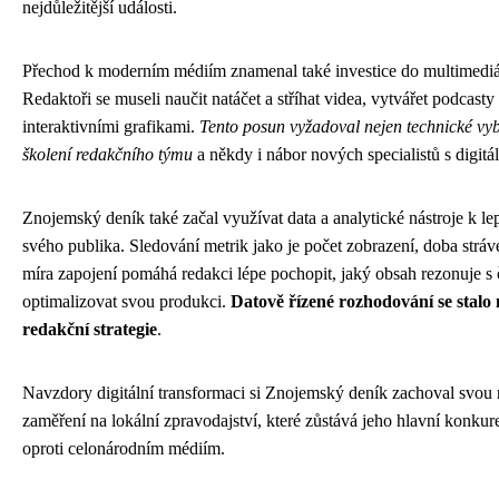
nejdůležitější události.
Přechod k moderním médiím znamenal také investice do multimediá
Redaktoři se museli naučit natáčet a stříhat videa, vytvářet podcasty
interaktivními grafikami.
Tento posun vyžadoval nejen technické vyb
školení redakčního týmu
a někdy i nábor nových specialistů s digit
Znojemský deník také začal využívat data a analytické nástroje k l
svého publika. Sledování metrik jako je počet zobrazení, doba stráv
míra zapojení pomáhá redakci lépe pochopit, jaký obsah rezonuje s č
optimalizovat svou produkci.
Datově řízené rozhodování se stalo 
redakční strategie
.
Navzdory digitální transformaci si Znojemský deník zachoval svou r
zaměření na lokální zpravodajství, které zůstává jeho hlavní konku
oproti celonárodním médiím.