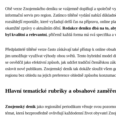
Obě verze Znojemského deníku se vzájemně doplňují a společně vy
informační servis pro region. Zatímco tištěné vydání nabízí důkladn
rozsáhlejší reportáže, které vyžadují delší čas na přípravu, online pl
okamžité zprávy o aktuálním dění.
Redakce deníku dbá na to, ab
byl kvalitní a relevantní
, přičemž každá forma má svá specifika a
Předplatitelé tištěné verze často získávají také přístup k online obs
jim umožňuje využívat výhody obou světů. Tento hybridní model di
se osvědčil jako efektivní způsob, jak udržet tradiční čtenářskou zá
oslovit nové publikum. Znojemský deník tak dokáže sloužit všem g
regionu bez ohledu na jejich preference ohledně způsobu konzumac
Hlavní tematické rubriky a obsahové zaměře
Znojemský deník
jako regionální periodikum věnuje svou pozorno
témat, která bezprostředně ovlivňují každodenní život obyvatel Zno