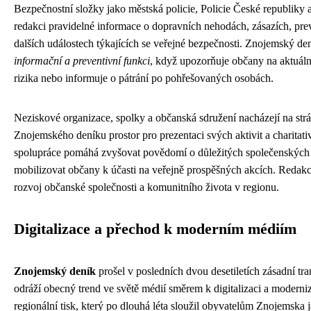
Bezpečnostní složky jako městská policie, Policie České republiky a
redakci pravidelné informace o dopravních nehodách, zásazích, pre
dalších událostech týkajících se veřejné bezpečnosti. Znojemský den
informační a preventivní funkci
, když upozorňuje občany na aktuáln
rizika nebo informuje o pátrání po pohřešovaných osobách.
Neziskové organizace, spolky a občanská sdružení nacházejí na str
Znojemského deníku prostor pro prezentaci svých aktivit a charitati
spolupráce pomáhá zvyšovat povědomí o důležitých společenských
mobilizovat občany k účasti na veřejně prospěšných akcích. Redak
rozvoj občanské společnosti a komunitního života v regionu.
Digitalizace a přechod k moderním médiím
Znojemský deník
prošel v posledních dvou desetiletích zásadní tra
odráží obecný trend ve světě médií směrem k digitalizaci a moderniz
regionální tisk, který po dlouhá léta sloužil obyvatelům Znojemska 