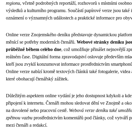
regionu
, včetně podrobných reportáží, rozhovorů s místními osobno
výsledků a kulturního programu. Součástí papírové verze jsou také i
oznámení o významných událostech a praktické informace pro obyva
Online verze Znojemského deníku představuje dynamickou platform
měnící se potřeby moderních čtenářů.
Webové stránky deníku jso
průběžně během celého dne
, což umožňuje přinášet nejnovější zp
reálném čase. Digitální forma zpravodajství oslovuje především mlad
kteří jsou zvyklí konzumovat informace prostřednictvím smartphonů,
Online verze nabízí kromě textových článků také fotogalerie, videa a
které obohacují čtenářský zážitek.
Důležitým aspektem online vydání je jeho dostupnost kdykoli a kdek
připojení k internetu. Čtenáři mohou sledovat dění ve Znojmě a okol
na dovolené nebo pracovní cestě.
Webová verze deníku také umožň
zpětnou vazbu
prostřednictvím komentářů pod články, což vytváří pr
mezi čtenáři a redakcí.