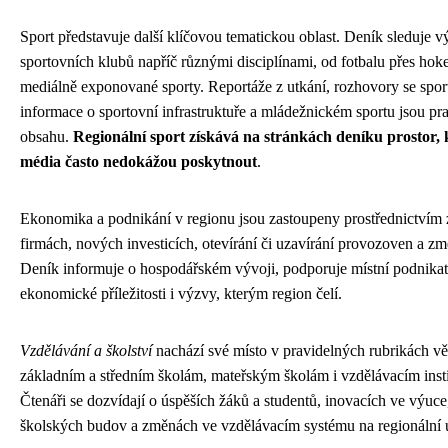
Sport představuje další klíčovou tematickou oblast. Deník sleduje v
sportovních klubů napříč různými disciplínami, od fotbalu přes hok
mediálně exponované sporty. Reportáže z utkání, rozhovory se sport
informace o sportovní infrastruktuře a mládežnickém sportu jsou pr
obsahu.
Regionální sport získává na stránkách deníku prostor, 
média často nedokážou poskytnout
.
Ekonomika a podnikání v regionu jsou zastoupeny prostřednictvím 
firmách, nových investicích, otevírání či uzavírání provozoven a zm
Deník informuje o hospodářském vývoji, podporuje místní podnikat
ekonomické příležitosti i výzvy, kterým region čelí.
Vzdělávání a školství
nachází své místo v pravidelných rubrikách 
základním a středním školám, mateřským školám i vzdělávacím insti
Čtenáři se dozvídají o úspěších žáků a studentů, inovacích ve výuce
školských budov a změnách ve vzdělávacím systému na regionální 