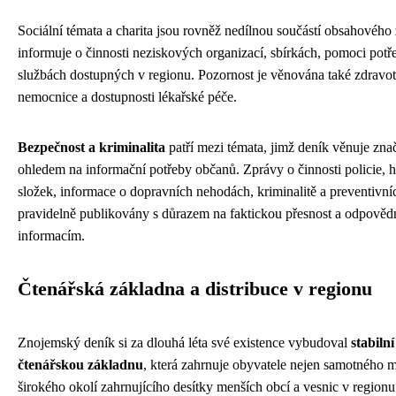
Sociální témata a charita jsou rovněž nedílnou součástí obsahového
informuje o činnosti neziskových organizací, sbírkách, pomoci potř
službách dostupných v regionu. Pozornost je věnována také zdravotn
nemocnice a dostupnosti lékařské péče.
Bezpečnost a kriminalita
patří mezi témata, jimž deník věnuje zna
ohledem na informační potřeby občanů. Zprávy o činnosti policie, 
složek, informace o dopravních nehodách, kriminalitě a preventivní
pravidelně publikovány s důrazem na faktickou přesnost a odpovědn
informacím.
Čtenářská základna a distribuce v regionu
Znojemský deník si za dlouhá léta své existence vybudoval
stabilní
čtenářskou základnu
, která zahrnuje obyvatele nejen samotného m
širokého okolí zahrnujícího desítky menších obcí a vesnic v region