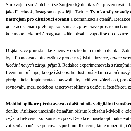
S rozvojem sociálních sítí se Znojemský deník začal prezentovat ta
jako Facebook, Instagram a později i Twitter.
Tyto kanály se staly
nástrojem pro distribuci obsahu
a komunikaci s čtenáři. Redakce z
generace čtenářů preferuje konzumaci zpráv právě prostřednictvím s
kde mohou okamžitě reagovat, sdílet obsah a zapojit se do diskuze.
Digitalizace přinesla také změny v obchodním modelu deníku. Zatím
byla financována především z prodeje výtisků a inzerce,
online pros
hledání nových zdrojů příjmů
. Redakce experimentovala s různými 
freemium přístupu, kde je část obsahu dostupná zdarma a prémiový 
předplatitele. Implementace paywallu byla citlivou záležitostí, proto
rovnováhu mezi potřebou generovat příjmy a udržet si čtenářskou z
Mobilní aplikace představovala další milník v digitální transfo
deníku. Aplikace umožnila čtenářům přístup k obsahu kdykoli a kde
zvýšilo frekvenci konzumace zpráv. Redakce musela optimalizovat 
zařízení a naučit se pracovat s push notifikacemi, které upozorňují č