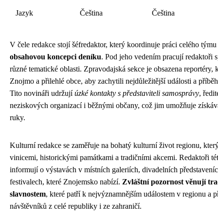
Jazyk
Čeština
Čeština
V čele redakce stojí šéfredaktor, který koordinuje práci celého tým
obsahovou koncepci deníku
. Pod jeho vedením pracují redaktoři sp
různé tematické oblasti. Zpravodajská sekce je obsazena reportéry, k
Znojmo a přilehlé obce, aby zachytili nejdůležitější události a příbě
Tito novináři udržují
úzké kontakty s představiteli samosprávy
, ředi
neziskových organizací i běžnými občany, což jim umožňuje získáva
ruky.
Kulturní redakce se zaměřuje na bohatý kulturní život regionu, kte
vinicemi, historickými památkami a tradičními akcemi. Redaktoři té
informují o výstavách v místních galeriích, divadelních představeníc
festivalech, které Znojemsko nabízí.
Zvláštní pozornost věnují t
slavnostem
, které patří k nejvýznamnějším událostem v regionu a při
návštěvníků z celé republiky i ze zahraničí.