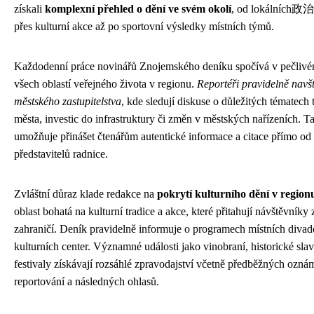
získali
komplexní přehled o dění ve svém okolí
, od lokálních政治
přes kulturní akce až po sportovní výsledky místních týmů.
Každodenní práce novinářů Znojemského deníku spočívá v pečliv
všech oblastí veřejného života v regionu.
Reportéři pravidelně navš
městského zastupitelstva
, kde sledují diskuse o důležitých tématech 
města, investic do infrastruktury či změn v městských nařízeních. T
umožňuje přinášet čtenářům autentické informace a citace přímo od 
představitelů radnice.
Zvláštní důraz klade redakce na
pokrytí kulturního dění v region
oblast bohatá na kulturní tradice a akce, které přitahují návštěvníky 
zahraničí. Deník pravidelně informuje o programech místních divadel
kulturních center. Významné události jako vinobraní, historické sla
festivaly získávají rozsáhlé zpravodajství včetně předběžných ozn
reportování a následných ohlasů.