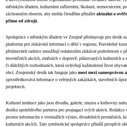
městským úřadem, kulturními zařízeními, školami, nemocnicemi, pol
záchranným sborem, aby mohla čtenářům přinášet
aktuální a ověř
přímo od zdrojů
.
Spolupráce s městským úřadem ve Znojmě představuje pro deník na
platformu pro získávání informací o dění v regionu. Pravidelné konz
představiteli radnice umožňují redaktorům získávat podrobnosti o 
investičních akcích, změnách v dopravě, plánovaných kulturních a 
či důležitých rozhodnutích, která ovlivňují každodenní život obyvat
obcí. Znojemský deník tak funguje jako
most mezi samosprávou 
zprostředkovává informace o veřejných zakázkách, stavebních úpra
projektech.
Kulturní instituce jako jsou divadla, galerie, muzea a knihovny na
deníku spolehlivého partnera pro propagaci svých aktivit. Redakce
prostor informacím o vernisážích výstav, divadelních premiérách, ko
kulturních akcích. Tato
symbiotická spolupráce
přináší prospěch ob