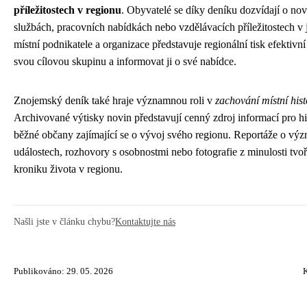
příležitostech v regionu
. Obyvatelé se díky deníku dozvídají o n
službách, pracovních nabídkách nebo vzdělávacích příležitostech v j
místní podnikatele a organizace představuje regionální tisk efektivní
svou cílovou skupinu a informovat ji o své nabídce.
Znojemský deník také hraje významnou roli v
zachování místní hist
Archivované výtisky novin představují cenný zdroj informací pro his
běžné občany zajímající se o vývoj svého regionu. Reportáže o v
událostech, rozhovory s osobnostmi nebo fotografie z minulosti tvo
kroniku života v regionu.
Našli jste v článku chybu?
Kontaktujte nás
Publikováno: 29. 05. 2026
K