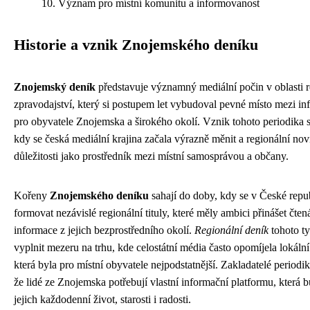
Význam pro místní komunitu a informovanost
Historie a vznik Znojemského deníku
Znojemský deník
představuje významný mediální počin v oblasti 
zpravodajství, který si postupem let vybudoval pevné místo mezi in
pro obyvatele Znojemska a širokého okolí. Vznik tohoto periodika s
kdy se česká mediální krajina začala výrazně měnit a regionální nov
důležitosti jako prostředník mezi místní samosprávou a občany.
Kořeny
Znojemského deníku
sahají do doby, kdy se v České repu
formovat nezávislé regionální tituly, které měly ambici přinášet čte
informace z jejich bezprostředního okolí.
Regionální deník
tohoto ty
vyplnit mezeru na trhu, kde celostátní média často opomíjela lokální
která byla pro místní obyvatele nejpodstatnější. Zakladatelé periodi
že lidé ze Znojemska potřebují vlastní informační platformu, která b
jejich každodenní život, starosti i radosti.