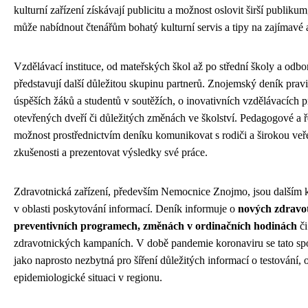
kulturní zařízení získávají publicitu a možnost oslovit širší publiku
může nabídnout čtenářům bohatý kulturní servis a tipy na zajímavé 
Vzdělávací instituce, od mateřských škol až po střední školy a odbor
představují další důležitou skupinu partnerů. Znojemský deník prav
úspěších žáků a studentů v soutěžích, o inovativních vzdělávacích 
otevřených dveří či důležitých změnách ve školství. Pedagogové a ře
možnost prostřednictvím deníku komunikovat s rodiči a širokou veřej
zkušenosti a prezentovat výsledky své práce.
Zdravotnická zařízení, především Nemocnice Znojmo, jsou dalším 
v oblasti poskytování informací. Deník informuje o
nových zdravot
preventivních programech, změnách v ordinačních hodinách
či
zdravotnických kampaních. V době pandemie koronaviru se tato sp
jako naprosto nezbytná pro šíření důležitých informací o testování, 
epidemiologické situaci v regionu.