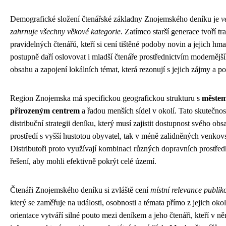
Demografické složení čtenářské základny Znojemského deníku je
v
zahrnuje všechny věkové kategorie
. Zatímco starší generace tvoří tr
pravidelných čtenářů, kteří si cení tištěné podoby novin a jejich hmat
postupně daří oslovovat i mladší čtenáře prostřednictvím modernějš
obsahu a zapojení lokálních témat, která rezonují s jejich zájmy a p
Region Znojemska má specifickou geografickou strukturu s
měste
přirozeným centrem
a řadou menších sídel v okolí. Tato skutečnos
distribuční strategii deníku, který musí zajistit dostupnost svého o
prostředí s vyšší hustotou obyvatel, tak v méně zalidněných venkov
Distributoři proto využívají kombinaci různých dopravních prostřed
řešení, aby mohli efektivně pokrýt celé území.
Čtenáři Znojemského deníku si zvláště cení
místní relevance publi
který se zaměřuje na události, osobnosti a témata přímo z jejich okol
orientace vytváří silné pouto mezi deníkem a jeho čtenáři, kteří v n