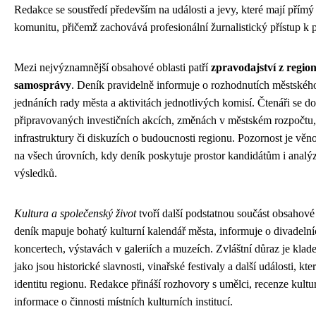
Redakce se soustředí především na události a jevy, které mají přímý
komunitu, přičemž zachovává profesionální žurnalistický přístup k p
Mezi nejvýznamnější obsahové oblasti patří
zpravodajství z region
samosprávy
. Deník pravidelně informuje o rozhodnutích městského 
jednáních rady města a aktivitách jednotlivých komisí. Čtenáři se do
připravovaných investičních akcích, změnách v městském rozpočtu,
infrastruktury či diskuzích o budoucnosti regionu. Pozornost je vě
na všech úrovních, kdy deník poskytuje prostor kandidátům i anal
výsledků.
Kultura a společenský život
tvoří další podstatnou součást obsahov
deník mapuje bohatý kulturní kalendář města, informuje o divadelní
koncertech, výstavách v galeriích a muzeích. Zvláštní důraz je klade
jako jsou historické slavnosti, vinařské festivaly a další události, kter
identitu regionu. Redakce přináší rozhovory s umělci, recenze kultu
informace o činnosti místních kulturních institucí.