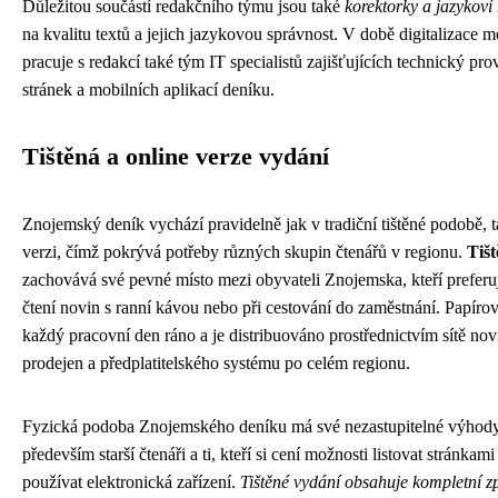
Důležitou součástí redakčního týmu jsou také
korektorky a jazykoví 
na kvalitu textů a jejich jazykovou správnost. V době digitalizace m
pracuje s redakcí také tým IT specialistů zajišťujících technický p
stránek a mobilních aplikací deníku.
Tištěná a online verze vydání
Znojemský deník vychází pravidelně jak v tradiční tištěné podobě, 
verzi, čímž pokrývá potřeby různých skupin čtenářů v regionu.
Tiš
zachovává své pevné místo mezi obyvateli Znojemska, kteří preferu
čtení novin s ranní kávou nebo při cestování do zaměstnání. Papíro
každý pracovní den ráno a je distribuováno prostřednictvím sítě no
prodejen a předplatitelského systému po celém regionu.
Fyzická podoba Znojemského deníku má své nezastupitelné výhody,
především starší čtenáři a ti, kteří si cení možnosti listovat stránkami
používat elektronická zařízení.
Tištěné vydání obsahuje kompletní zp