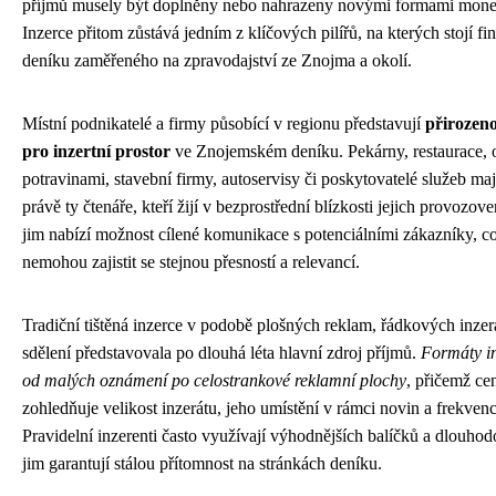
příjmů musely být doplněny nebo nahrazeny novými formami mone
Inzerce přitom zůstává jedním z klíčových pilířů, na kterých stojí fin
deníku zaměřeného na zpravodajství ze Znojma a okolí.
Místní podnikatelé a firmy působící v regionu představují
přirozen
pro inzertní prostor
ve Znojemském deníku. Pekárny, restaurace, 
potravinami, stavební firmy, autoservisy či poskytovatelé služeb maj
právě ty čtenáře, kteří žijí v bezprostřední blízkosti jejich provozov
jim nabízí možnost cílené komunikace s potenciálními zákazníky, 
nemohou zajistit se stejnou přesností a relevancí.
Tradiční tištěná inzerce v podobě plošných reklam, řádkových inze
sdělení představovala po dlouhá léta hlavní zdroj příjmů.
Formáty in
od malých oznámení po celostrankové reklamní plochy
, přičemž ce
zohledňuje velikost inzerátu, jeho umístění v rámci novin a frekven
Pravidelní inzerenti často využívají výhodnějších balíčků a dlouho
jim garantují stálou přítomnost na stránkách deníku.