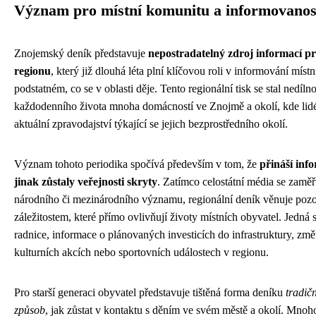
Význam pro místní komunitu a informovanos
Znojemský deník představuje
nepostradatelný zdroj informací pr
regionu
, který již dlouhá léta plní klíčovou roli v informování mís
podstatném, co se v oblasti děje. Tento regionální tisk se stal nedíln
každodenního života mnoha domácností ve Znojmě a okolí, kde lidé 
aktuální zpravodajství týkající se jejich bezprostředního okolí.
Význam tohoto periodika spočívá především v tom, že
přináší inf
jinak zůstaly veřejnosti skryty
. Zatímco celostátní média se zaměřu
národního či mezinárodního významu, regionální deník věnuje pozo
záležitostem, které přímo ovlivňují životy místních obyvatel. Jedná 
radnice, informace o plánovaných investicích do infrastruktury, zm
kulturních akcích nebo sportovních událostech v regionu.
Pro starší generaci obyvatel představuje tištěná forma deníku
tradič
způsob
, jak zůstat v kontaktu s děním ve svém městě a okolí. Mnoho