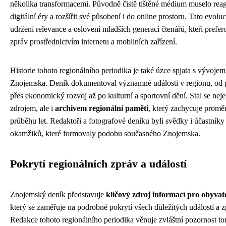
několika transformacemi. Původně čistě tištěné médium muselo rea
digitální éry a rozšířit své působení i do online prostoru. Tato evolu
udržení relevance a oslovení mladších generací čtenářů, kteří prefe
zpráv prostřednictvím internetu a mobilních zařízení.
Historie tohoto regionálního periodika je také úzce spjata s vývoj
Znojemska. Deník dokumentoval významné události v regionu, od 
přes ekonomický rozvoj až po kulturní a sportovní dění. Stal se ne
zdrojem, ale i
archivem regionální paměti
, který zachycuje promě
průběhu let. Redaktoři a fotografové deníku byli svědky i účastník
okamžiků, které formovaly podobu současného Znojemska.
Pokrytí regionálních zpráv a událostí
Znojemský deník představuje
klíčový zdroj informací pro obyva
který se zaměřuje na podrobné pokrytí všech důležitých událostí a z
Redakce tohoto regionálního periodika věnuje zvláštní pozornost to