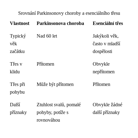
Srovnání Parkinsonovy choroby a esenciálního třesu
Vlastnost
Parkinsonova choroba
Esenciální třes
Typický
Nad 60 let
Jakýkoli věk,
věk
často v mladší
začátku
dospělosti
Třes v
Přítomen
Obvykle
klidu
nepřítomen
Třes při
Může být přítomen
Přítomen
pohybu
Další
Ztuhlost svalů, pomalé
Obvykle žádné
příznaky
pohyby, potíže s
další příznaky
rovnováhou