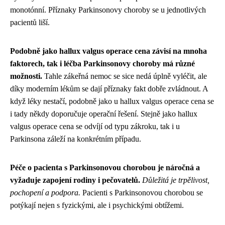
monotónní. Příznaky Parkinsonovy choroby se u jednotlivých
pacientů liší.
Podobně jako hallux valgus operace cena závisí na mnoha
faktorech, tak i léčba Parkinsonovy choroby má různé
možnosti.
Tahle zákeřná nemoc se sice nedá úplně vyléčit, ale
díky moderním lékům se dají příznaky fakt dobře zvládnout. A
když léky nestačí,
podobně jako u hallux valgus operace cena
se
i tady někdy doporučuje operační řešení. Stejně jako hallux
valgus operace cena se odvíjí od typu zákroku, tak i u
Parkinsona záleží na konkrétním případu.
Péče o pacienta s Parkinsonovou chorobou je náročná a
vyžaduje zapojení rodiny i pečovatelů.
Důležitá je trpělivost,
pochopení a podpora.
Pacienti s Parkinsonovou chorobou se
potýkají nejen s fyzickými, ale i psychickými obtížemi.