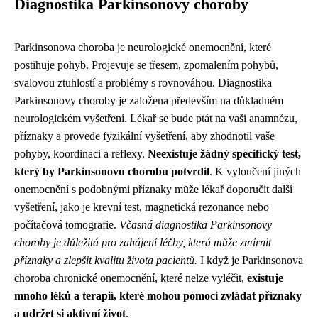
Diagnostika Parkinsonovy choroby
Parkinsonova choroba je neurologické onemocnění, které
postihuje pohyb. Projevuje se třesem, zpomalením pohybů,
svalovou ztuhlostí a problémy s rovnováhou. Diagnostika
Parkinsonovy choroby je založena především na důkladném
neurologickém vyšetření. Lékař se bude ptát na vaši anamnézu,
příznaky a provede fyzikální vyšetření, aby zhodnotil vaše
pohyby, koordinaci a reflexy.
Neexistuje žádný specifický test,
který by Parkinsonovu chorobu potvrdil
. K vyloučení jiných
onemocnění s podobnými příznaky může lékař doporučit další
vyšetření, jako je krevní test, magnetická rezonance nebo
počítačová tomografie.
Včasná diagnostika Parkinsonovy
choroby je důležitá pro zahájení léčby, která může zmírnit
příznaky a zlepšit kvalitu života pacientů.
I když je Parkinsonova
choroba chronické onemocnění, které nelze vyléčit,
existuje
mnoho léků a terapií, které mohou pomoci zvládat příznaky
a udržet si aktivní život
.