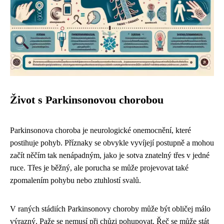
Život s Parkinsonovou chorobou
Parkinsonova choroba je neurologické onemocnění, které
postihuje pohyb. Příznaky se obvykle vyvíjejí postupně a mohou
začít něčím tak nenápadným, jako je sotva znatelný třes v jedné
ruce. Třes je běžný, ale porucha se může projevovat také
zpomalením pohybu nebo ztuhlostí svalů.
V raných stádiích Parkinsonovy choroby může být obličej málo
výrazný. Paže se nemusí při chůzi pohupovat. Řeč se může stát