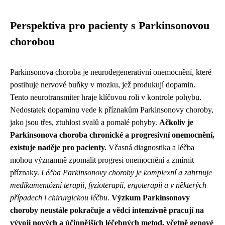
Perspektiva pro pacienty s Parkinsonovou
chorobou
Parkinsonova choroba je neurodegenerativní onemocnění, které
postihuje nervové buňky v mozku, jež produkují dopamin.
Tento neurotransmiter hraje klíčovou roli v kontrole pohybu.
Nedostatek dopaminu vede k příznakům Parkinsonovy choroby,
jako jsou třes, ztuhlost svalů a pomalé pohyby.
Ačkoliv je
Parkinsonova choroba chronické a progresivní onemocnění,
existuje naděje pro pacienty.
Včasná diagnostika a léčba
mohou významně zpomalit progresi onemocnění a zmírnit
příznaky.
Léčba Parkinsonovy choroby je komplexní a zahrnuje
medikamentózní terapii, fyzioterapii, ergoterapii a v některých
případech i chirurgickou léčbu.
Výzkum Parkinsonovy
choroby neustále pokračuje a vědci intenzivně pracují na
vývoji nových a účinnějších léčebných metod, včetně genové