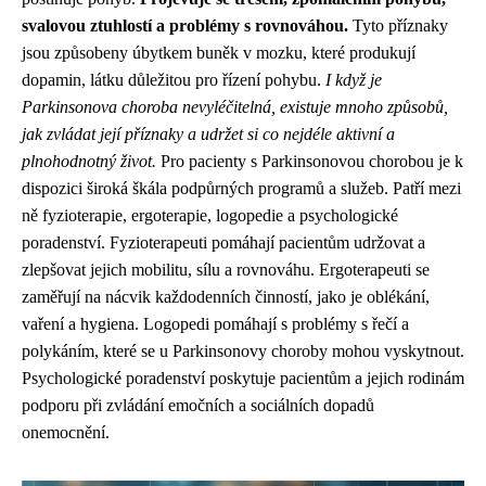
svalovou ztuhlostí a problémy s rovnováhou.
Tyto příznaky
jsou způsobeny úbytkem buněk v mozku, které produkují
dopamin, látku důležitou pro řízení pohybu.
I když je
Parkinsonova choroba nevyléčitelná, existuje mnoho způsobů,
jak zvládat její příznaky a udržet si co nejdéle aktivní a
plnohodnotný život.
Pro pacienty s Parkinsonovou chorobou je k
dispozici široká škála podpůrných programů a služeb. Patří mezi
ně fyzioterapie, ergoterapie, logopedie a psychologické
poradenství. Fyzioterapeuti pomáhají pacientům udržovat a
zlepšovat jejich mobilitu, sílu a rovnováhu. Ergoterapeuti se
zaměřují na nácvik každodenních činností, jako je oblékání,
vaření a hygiena. Logopedi pomáhají s problémy s řečí a
polykáním, které se u Parkinsonovy choroby mohou vyskytnout.
Psychologické poradenství poskytuje pacientům a jejich rodinám
podporu při zvládání emočních a sociálních dopadů
onemocnění.