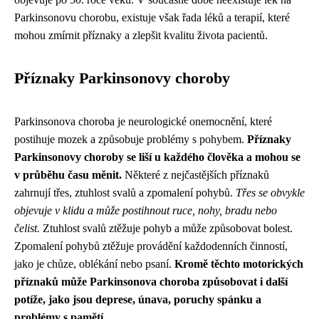
Parkinsonovu chorobu, existuje však řada léků a terapií, které
mohou zmírnit příznaky a zlepšit kvalitu života pacientů.
Příznaky Parkinsonovy choroby
Parkinsonova choroba je neurologické onemocnění, které
postihuje mozek a způsobuje problémy s pohybem.
Příznaky
Parkinsonovy choroby se liší u každého člověka a mohou se
v průběhu času měnit.
Některé z nejčastějších příznaků
zahrnují třes, ztuhlost svalů a zpomalení pohybů.
Třes se obvykle
objevuje v klidu a může postihnout ruce, nohy, bradu nebo
čelist.
Ztuhlost svalů ztěžuje pohyb a může způsobovat bolest.
Zpomalení pohybů ztěžuje provádění každodenních činností,
jako je chůze, oblékání nebo psaní.
Kromě těchto motorických
příznaků může Parkinsonova choroba způsobovat i další
potíže, jako jsou deprese, únava, poruchy spánku a
problémy s pamětí.