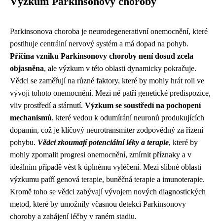
Výzkum Parkinsonovy choroby
Parkinsonova choroba je neurodegenerativní onemocnění, které
postihuje centrální nervový systém a má dopad na pohyb.
Příčina vzniku Parkinsonovy choroby není dosud zcela
objasněna
, ale výzkum v této oblasti dynamicky pokračuje.
Vědci se zaměřují na různé faktory, které by mohly hrát roli ve
vývoji tohoto onemocnění. Mezi ně patří genetické predispozice,
vliv prostředí a stárnutí.
Výzkum se soustředí na pochopení
mechanismů
, které vedou k odumírání neuronů produkujících
dopamin, což je klíčový neurotransmiter zodpovědný za řízení
pohybu.
Vědci zkoumají potenciální léky a terapie
, které by
mohly zpomalit progresi onemocnění, zmírnit příznaky a v
ideálním případě vést k úplnému vyléčení. Mezi slibné oblasti
výzkumu patří genová terapie, buněčná terapie a imunoterapie.
Kromě toho se vědci zabývají vývojem nových diagnostických
metod, které by umožnily včasnou detekci Parkinsonovy
choroby a zahájení léčby v raném stadiu.