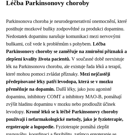
Léčba Parkinsonovy choroby
Parkinsonova choroba je neurodegenerativní onemocnění, které
postihuje mozkové buňky zodpovědné za produkci dopaminu.
Nedostatek dopaminu narušuje komunikaci mezi nervovými
buňkami, což vede k problémům s pohybem.
Léčba
Parkinsonovy choroby se zaměřuje na zmírnění příznaků a
zlepšení kvality života pacientů.
V současné době neexistuje
lék na Parkinsonovu chorobu, ale existuje řada léků a terapií,
které mohou pomoci zvládat příznaky.
Mezi nejčastěji
předepisované léky patří levodopa, která se v mozku
přeměňuje na dopamin.
Další léky, jako jsou agonisté
dopaminu, inhibitory COMT a inhibitory MAO-B, pomáhají
zvýšit hladinu dopaminu v mozku nebo prodloužit účinek
levodopy.
Kromě léků se k léčbě Parkinsonovy choroby
používají i nefarmakologické metody, jako je fyzioterapie,
ergoterapie a logopedie.
Fyzioterapie pomáhá zlepšit
rovnováhu, koordinaci a flexibilitu, zatímco ergoterapie se