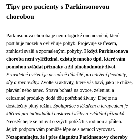
Tipy pro pacienty s Parkinsonovou
chorobou
Parkinsonova choroba je neurologické onemocnění, které
postihuje mozek a ovlivňuje pohyb. Projevuje se třesem,
ztuhlostí svalů a zpomalenými pohyby.
I když Parkinsonova
choroba není vyléčitelná, existuje mnoho tipů, které vám
pomohou zvládat příznaky a žít plnohodnotný život.
Pravidelné cvičení je nesmírně důležité pro udržení flexibility,
síly a rovnováhy.
Zvolte si aktivity, které vás baví, jako je chůze,
plavání nebo tanec. Strava bohatá na ovoce, zeleninu a
celozrnné produkty dodá tělu potřebné živiny. Dbejte na
dostatečný pitný režim.
Spolupráce s lékařem a terapeutem je
klíčová pro individuální nastavení léčby a zvládání příznaků.
Neostýchejte se mluvit o svých potížích s rodinou a přáteli.
Jejich podpora vám pomůže lépe se s nemocí vyrovnat.
Nezapomínejte, že i přes diagnózu Parkinsonovy choroby