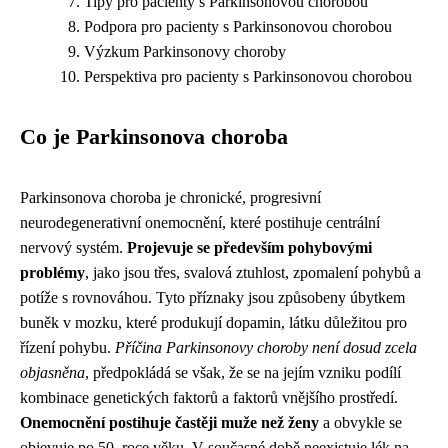
Tipy pro pacienty s Parkinsonovou chorobou
Podpora pro pacienty s Parkinsonovou chorobou
Výzkum Parkinsonovy choroby
Perspektiva pro pacienty s Parkinsonovou chorobou
Co je Parkinsonova choroba
Parkinsonova choroba je chronické, progresivní
neurodegenerativní onemocnění, které postihuje centrální
nervový systém.
Projevuje se především pohybovými
problémy
, jako jsou třes, svalová ztuhlost, zpomalení pohybů a
potíže s rovnováhou. Tyto příznaky jsou způsobeny úbytkem
buněk v mozku, které produkují dopamin, látku důležitou pro
řízení pohybu.
Příčina Parkinsonovy choroby není dosud zcela
objasněna
, předpokládá se však, že se na jejím vzniku podílí
kombinace genetických faktorů a faktorů vnějšího prostředí.
Onemocnění postihuje častěji muže než ženy
a obvykle se
objevuje po 50. roce věku. V současné době neexistuje lék na