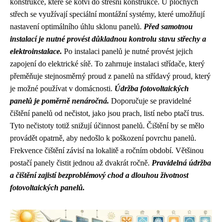
konstrukce, které se kotví do střešní konstrukce. U plochých
střech se využívají speciální montážní systémy, které umožňují
nastavení optimálního úhlu sklonu panelů.
Před samotnou
instalací je nutné provést důkladnou kontrolu stavu střechy a
elektroinstalace.
Po instalaci panelů je nutné provést jejich
zapojení do elektrické sítě. To zahrnuje instalaci střídače, který
přeměňuje stejnosměrný proud z panelů na střídavý proud, který
je možné používat v domácnosti.
Údržba fotovoltaických
panelů je poměrně nenáročná.
Doporučuje se pravidelné
čištění panelů od nečistot, jako jsou prach, listí nebo ptačí trus.
Tyto nečistoty totiž snižují účinnost panelů. Čištění by se mělo
provádět opatrně, aby nedošlo k poškození povrchu panelů.
Frekvence čištění závisí na lokalitě a ročním období. Většinou
postačí panely čistit jednou až dvakrát ročně.
Pravidelná údržba
a čištění zajistí bezproblémový chod a dlouhou životnost
fotovoltaických panelů.