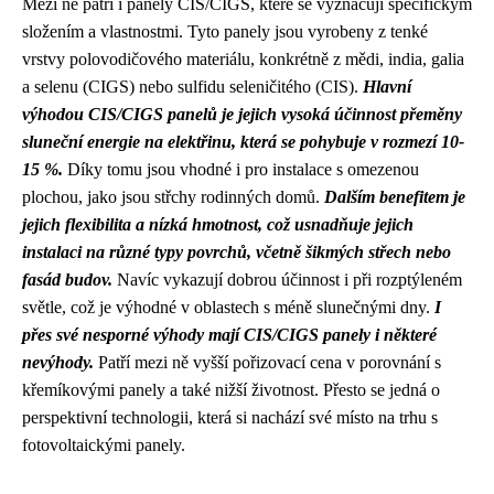
Mezi ně patří i panely CIS/CIGS, které se vyznačují specifickým
složením a vlastnostmi. Tyto panely jsou vyrobeny z tenké
vrstvy polovodičového materiálu, konkrétně z mědi, india, galia
a selenu (CIGS) nebo sulfidu seleničitého (CIS).
Hlavní
výhodou CIS/CIGS panelů je jejich vysoká účinnost přeměny
sluneční energie na elektřinu, která se pohybuje v rozmezí 10-
15 %.
Díky tomu jsou vhodné i pro instalace s omezenou
plochou, jako jsou střchy rodinných domů.
Dalším benefitem je
jejich flexibilita a nízká hmotnost, což usnadňuje jejich
instalaci na různé typy povrchů, včetně šikmých střech nebo
fasád budov.
Navíc vykazují dobrou účinnost i při rozptýleném
světle, což je výhodné v oblastech s méně slunečnými dny.
I
přes své nesporné výhody mají CIS/CIGS panely i některé
nevýhody.
Patří mezi ně vyšší pořizovací cena v porovnání s
křemíkovými panely a také nižší životnost. Přesto se jedná o
perspektivní technologii, která si nachází své místo na trhu s
fotovoltaickými panely.