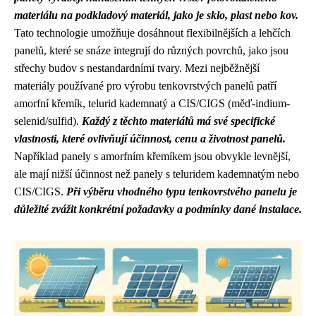
materiálu na podkladový materiál, jako je sklo, plast nebo kov.
Tato technologie umožňuje dosáhnout flexibilnějších a lehčích
panelů, které se snáze integrují do různých povrchů, jako jsou
střechy budov s nestandardními tvary. Mezi nejběžnější
materiály používané pro výrobu tenkovrstvých panelů patří
amorfní křemík, telurid kademnatý a CIS/CIGS (měď-indium-
selenid/sulfid).
Každý z těchto materiálů má své specifické
vlastnosti, které ovlivňují účinnost, cenu a životnost panelů.
Například panely s amorfním křemíkem jsou obvykle levnější,
ale mají nižší účinnost než panely s teluridem kademnatým nebo
CIS/CIGS.
Při výběru vhodného typu tenkovrstvého panelu je
důležité zvážit konkrétní požadavky a podmínky dané instalace.