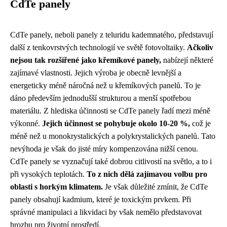
CdTe panely
CdTe panely, neboli panely z teluridu kademnatého, představují
další z tenkovrstvých technologií ve světě fotovoltaiky.
Ačkoliv
nejsou tak rozšířené jako křemíkové panely,
nabízejí některé
zajímavé vlastnosti. Jejich výroba je obecně levnější a
energeticky méně náročná než u křemíkových panelů. To je
dáno především jednodušší strukturou a menší spotřebou
materiálu. Z hlediska účinnosti se CdTe panely řadí mezi méně
výkonné.
Jejich účinnost se pohybuje okolo 10-20 %,
což je
méně než u monokrystalických a polykrystalických panelů. Tato
nevýhoda je však do jisté míry kompenzována nižší cenou.
CdTe panely se vyznačují také dobrou citlivostí na světlo, a to i
při vysokých teplotách.
To z nich dělá zajímavou volbu pro
oblasti s horkým klimatem.
Je však důležité zmínit, že CdTe
panely obsahují kadmium, které je toxickým prvkem. Při
správné manipulaci a likvidaci by však nemělo představovat
hrozbu pro životní prostředí.