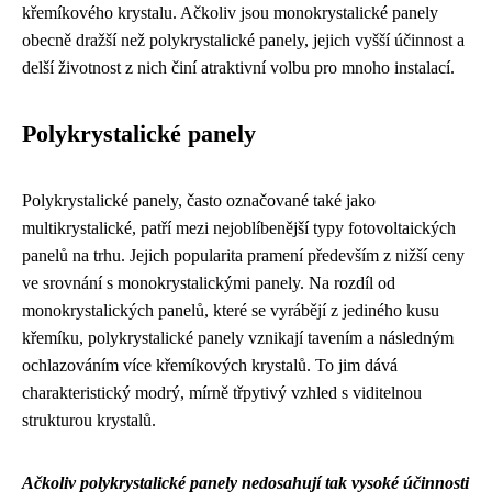
křemíkového krystalu. Ačkoliv jsou monokrystalické panely
obecně dražší než polykrystalické panely, jejich vyšší účinnost a
delší životnost z nich činí atraktivní volbu pro mnoho instalací.
Polykrystalické panely
Polykrystalické panely, často označované také jako
multikrystalické, patří mezi nejoblíbenější typy fotovoltaických
panelů na trhu. Jejich popularita pramení především z nižší ceny
ve srovnání s monokrystalickými panely. Na rozdíl od
monokrystalických panelů, které se vyrábějí z jediného kusu
křemíku, polykrystalické panely vznikají tavením a následným
ochlazováním více křemíkových krystalů. To jim dává
charakteristický modrý, mírně třpytivý vzhled s viditelnou
strukturou krystalů.
Ačkoliv polykrystalické panely nedosahují tak vysoké účinnosti