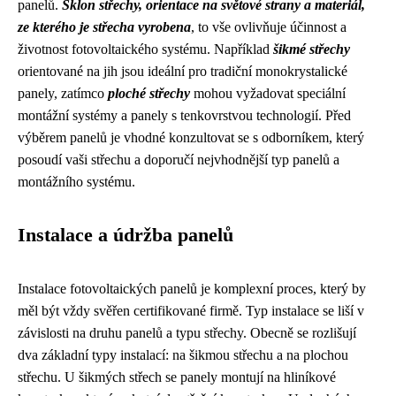
panelů.
Sklon střechy, orientace na světové strany a materiál,
ze kterého je střecha vyrobena
, to vše ovlivňuje účinnost a
životnost fotovoltaického systému. Například
šikmé střechy
orientované na jih jsou ideální pro tradiční monokrystalické
panely, zatímco
ploché střechy
mohou vyžadovat speciální
montážní systémy a panely s tenkovrstvou technologií. Před
výběrem panelů je vhodné konzultovat se s odborníkem, který
posoudí vaši střechu a doporučí nejvhodnější typ panelů a
montážního systému.
Instalace a údržba panelů
Instalace fotovoltaických panelů je komplexní proces, který by
měl být vždy svěřen certifikované firmě. Typ instalace se liší v
závislosti na druhu panelů a typu střechy. Obecně se rozlišují
dva základní typy instalací: na šikmou střechu a na plochou
střechu. U šikmých střech se panely montují na hliníkové