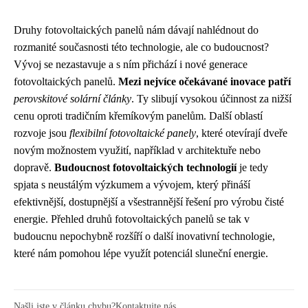
Druhy fotovoltaických panelů nám dávají nahlédnout do
rozmanité současnosti této technologie, ale co budoucnost?
Vývoj se nezastavuje a s ním přichází i nové generace
fotovoltaických panelů.
Mezi nejvíce očekávané inovace patří
perovskitové solární články
. Ty slibují vysokou účinnost za nižší
cenu oproti tradičním křemíkovým panelům. Další oblastí
rozvoje jsou
flexibilní fotovoltaické panely
, které otevírají dveře
novým možnostem využití, například v architektuře nebo
dopravě.
Budoucnost fotovoltaických technologií
je tedy
spjata s neustálým výzkumem a vývojem, který přináší
efektivnější, dostupnější a všestrannější řešení pro výrobu čisté
energie. Přehled druhů fotovoltaických panelů se tak v
budoucnu nepochybně rozšíří o další inovativní technologie,
které nám pomohou lépe využít potenciál sluneční energie.
Našli jste v článku chybu?
Kontaktujte nás