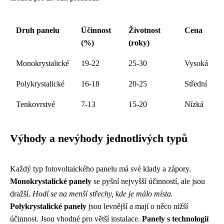
Druh panelu
Účinnost
Životnost
Cena
(%)
(roky)
Monokrystalické
19-22
25-30
Vysoká
Polykrystalické
16-18
20-25
Střední
Tenkovrstvé
7-13
15-20
Nízká
Výhody a nevýhody jednotlivých typů
Každý typ fotovoltaického panelu má své klady a zápory.
Monokrystalické panely
se pyšní nejvyšší účinností, ale jsou
dražší.
Hodí se na menší střechy, kde je málo místa.
Polykrystalické panely
jsou levnější a mají o něco nižší
účinnost. Jsou vhodné pro větší instalace.
Panely s technologií