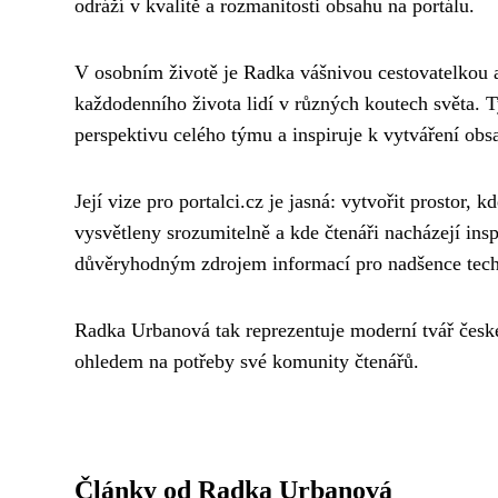
odráží v kvalitě a rozmanitosti obsahu na portálu.
V osobním životě je Radka vášnivou cestovatelkou a 
každodenního života lidí v různých koutech světa. T
perspektivu celého týmu a inspiruje k vytváření obs
Její vize pro portalci.cz je jasná: vytvořit prostor, 
vysvětleny srozumitelně a kde čtenáři nacházejí inspi
důvěryhodným zdrojem informací pro nadšence technol
Radka Urbanová tak reprezentuje moderní tvář českéh
ohledem na potřeby své komunity čtenářů.
Články od Radka Urbanová