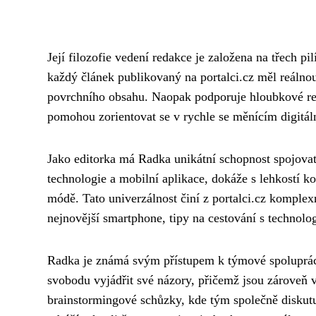
Její filozofie vedení redakce je založena na třech pi
každý článek publikovaný na portalci.cz měl reálnou
povrchního obsahu. Naopak podporuje hloubkové rece
pomohou zorientovat se v rychle se měnícím digitál
Jako editorka má Radka unikátní schopnost spojovat
technologie a mobilní aplikace, dokáže s lehkostí k
módě. Tato univerzálnost činí z portalci.cz komplex
nejnovější smartphone, tipy na cestování s technolo
Radka je známá svým přístupem k týmové spolupráci.
svobodu vyjádřit své názory, přičemž jsou zároveň 
brainstormingové schůzky, kde tým společně diskutuj