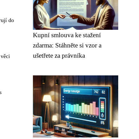
rují do
Kupní smlouva ke stažení
zdarma: Stáhněte si vzor a
ušetřete za právníka
 věci
s