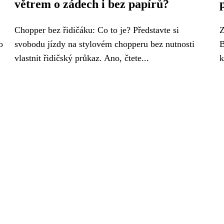
větrem o zádech i bez papírů?
Chopper bez řidičáku: Co to je? Představte si
Z
o
svobodu jízdy na stylovém chopperu bez nutnosti
B
vlastnit řidičský průkaz. Ano, čtete...
k