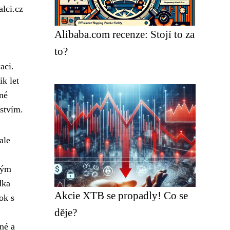
alci.cz
Alibaba.com recenze: Stojí to za
to?
aci.
k let
né
jstvím.
ale
tým
dka
Akcie XTB se propadly! Co se
ok s
děje?
né a