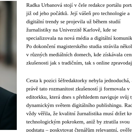
Radka Urbanová stojí v čele redakce portálu port
již od jeho počátků. Její vášeň pro technologie a
digitální trendy se projevila už během studií
žurnalistiky na Univerzitě Karlově, kde se
specializovala na nová média a digitální komunik
Po dokončení magisterského studia strávila několi
v různých mediálních domech, kde získávala cen
zkušenosti jak s tradičním, tak s online zpravoda
Cesta k pozici šéfredaktorky nebyla jednoduchá, 
právě tato rozmanitost zkušeností ji formovala v
editorkku, která dnes s přehledem naviguje svůj 
dynamickým světem digitálního publishingu. Ra
vždy věřila, že kvalitní žurnalistika musí držet kr
technologickým pokrokem, aniž by ztratila svou
podstatu – poskytovat čtenářům relevantní, ověře