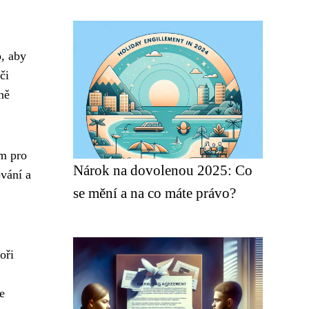
o, aby
či
ně
ím pro
Nárok na dovolenou 2025: Co
ování a
se mění a na co máte právo?
oři
e