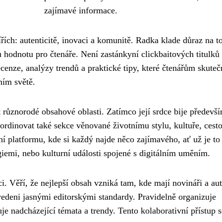
zajímavé informace.
lířích: autenticitě, inovaci a komunitě. Radka klade důraz na t
 hodnotu pro čtenáře. Není zastánkyní clickbaitových titulků 
nze, analýzy trendů a praktické tipy, které čtenářům skuteč
ním světě.
 různorodé obsahové oblasti. Zatímco její srdce bije předevš
oordinovat také sekce věnované životnímu stylu, kultuře, cest
ní platformu, kde si každý najde něco zajímavého, ať už je to
giemi, nebo kulturní události spojené s digitálním uměním.
 Věří, že nejlepší obsah vzniká tam, kde mají novináři a aut
vedeni jasnými editorskými standardy. Pravidelně organizuje
e nadcházející témata a trendy. Tento kolaborativní přístup s