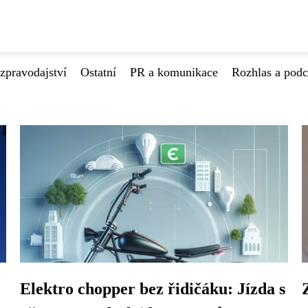
zpravodajství
Ostatní
PR a komunikace
Rozhlas a podc
Elektro chopper bez řidičáku: Jízda s